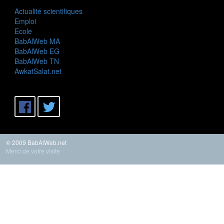
Actualité scientifiques
Emploi
Ecole
BabAlWeb MA
BabAlWeb EG
BabAlWeb TN
AwkatSalat.net
© 2009 BabAlWeb.net
Merci de votre visite