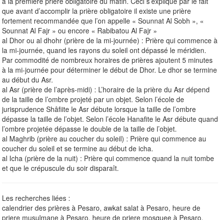
à la première prière obligatoire du matin. Ceci s’explique par le fait
que avant d’accomplir la prière obligatoire il existe une prière
fortement recommandée que l’on appelle « Sounnat Al Sobh », «
Sounnat Al Fajr » ou encore « Rabibatou Al Fajr »
al Dhor ou al dhohr (prière de la mi-journée) : Prière qui commence à
la mi-journée, quand les rayons du soleil ont dépassé le méridien.
Par commodité de nombreux horaires de prières ajoutent 5 minutes
à la mi-journée pour déterminer le début de Dhor. Le dhor se termine
au début du Asr.
al Asr (prière de l’après-midi) : L’horaire de la prière du Asr dépend
de la taille de l’ombre projeté par un objet. Selon l’école de
jurisprudence Shâfiite le Asr débute lorsque la taille de l’ombre
dépasse la taille de l’objet. Selon l’école Hanafite le Asr débute quand
l’ombre projetée dépasse le double de la taille de l’objet.
al Maghrib (prière au coucher du soleil) : Prière qui commence au
coucher du soleil et se termine au début de icha.
al Icha (prière de la nuit) : Prière qui commence quand la nuit tombe
et que le crépuscule du soir disparaît.
Les recherches liées :
calendrier des prières à Pesaro, awkat salat à Pesaro, heure de
priere musulmane à Pesaro, heure de priere mosquee à Pesaro,