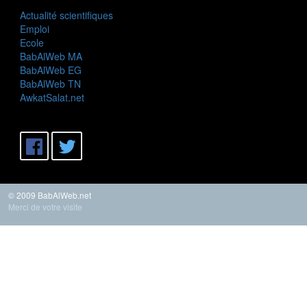
Actualité scientifiques
Emploi
Ecole
BabAlWeb MA
BabAlWeb EG
BabAlWeb TN
AwkatSalat.net
© 2009 BabAlWeb.net
Merci de votre visite