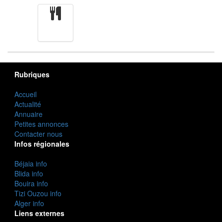
cuisine
Rubriques
Accueil
Actualité
Annuaire
Petites annonces
Contacter nous
Infos régionales
Béjaia info
Blida info
Bouira info
Tizi Ouzou info
Alger info
Liens externes