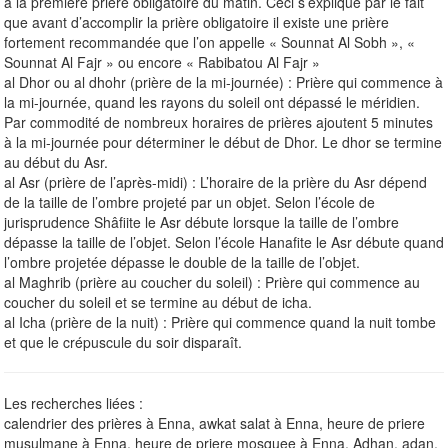
à la première prière obligatoire du matin. Ceci s’explique par le fait
que avant d’accomplir la prière obligatoire il existe une prière
fortement recommandée que l’on appelle « Sounnat Al Sobh », «
Sounnat Al Fajr » ou encore « Rabibatou Al Fajr »
al Dhor ou al dhohr (prière de la mi-journée) : Prière qui commence à
la mi-journée, quand les rayons du soleil ont dépassé le méridien.
Par commodité de nombreux horaires de prières ajoutent 5 minutes
à la mi-journée pour déterminer le début de Dhor. Le dhor se termine
au début du Asr.
al Asr (prière de l’après-midi) : L’horaire de la prière du Asr dépend
de la taille de l’ombre projeté par un objet. Selon l’école de
jurisprudence Shâfiite le Asr débute lorsque la taille de l’ombre
dépasse la taille de l’objet. Selon l’école Hanafite le Asr débute quand
l’ombre projetée dépasse le double de la taille de l’objet.
al Maghrib (prière au coucher du soleil) : Prière qui commence au
coucher du soleil et se termine au début de icha.
al Icha (prière de la nuit) : Prière qui commence quand la nuit tombe
et que le crépuscule du soir disparaît.
Les recherches liées :
calendrier des prières à Enna, awkat salat à Enna, heure de priere
musulmane à Enna, heure de priere mosquee à Enna, Adhan, adan,