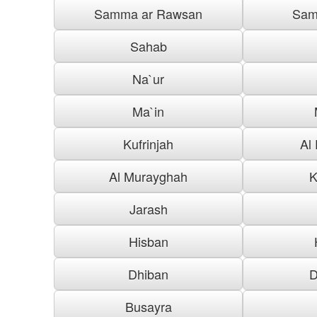
Samma ar Rawsan
Sam
Sahab
Na`ur
Ma`in
Kufrinjah
Al
Al Murayghah
K
Jarash
Hisban
Dhiban
D
Busayra