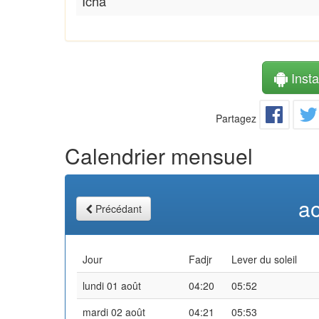
Icha
Instal
Partagez
Calendrier mensuel
a
Précédant
Jour
Fadjr
Lever du soleil
lundi 01 août
04:20
05:52
mardi 02 août
04:21
05:53