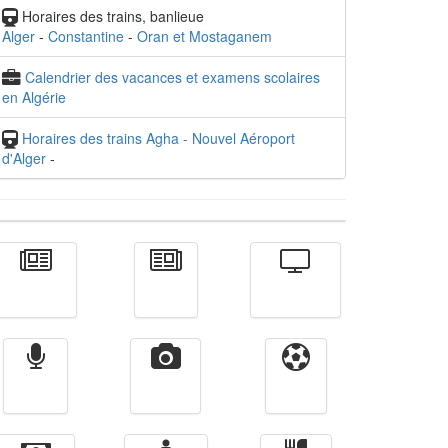
Horaires des trains, banlieue
Alger
-
Constantine
-
Oran et Mostaganem
Calendrier des vacances et examens scolaires
en Algérie
Horaires des trains Agha - Nouvel Aéroport
d'Alger
-
Actualité
الأخبار
Télévision
Radio
Vidéos
Sport