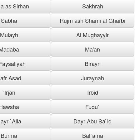
a as Sirhan
Sakhrah
Sabha
Rujm ash Shami al Gharbi
Mulayh
Al Mughayyir
Madaba
Ma'an
 Faysaliyah
Birayn
afr Asad
Juraynah
`Irjan
Irbid
Hawsha
Fuqu`
ayr `Alla
Dayr Abu Sa`id
Burma
Bal`ama