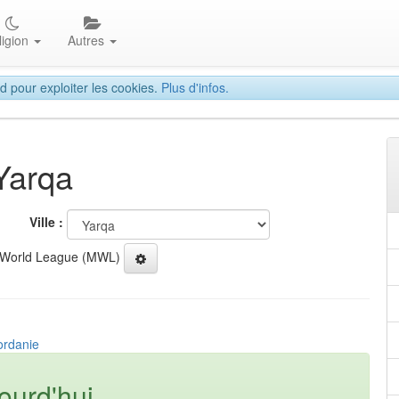
ligion
Autres
d pour exploiter les cookies.
Plus d'infos.
 Yarqa
Ville :
 World League (MWL)
ordanie
ourd'hui