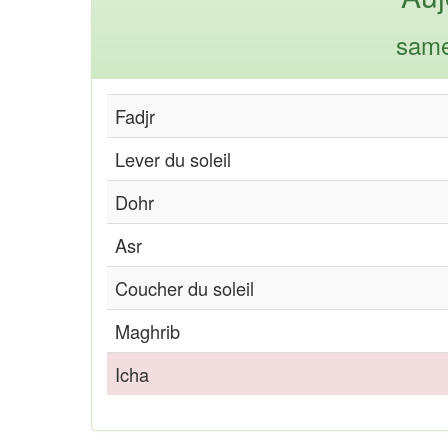
same
Fadjr
Lever du soleil
Dohr
Asr
Coucher du soleil
Maghrib
Icha