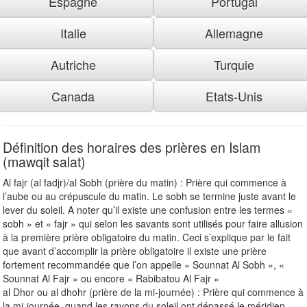
Espagne
Portugal
Italie
Allemagne
Autriche
Turquie
Canada
Etats-Unis
Définition des horaires des prières en Islam
(mawqit salat)
Al fajr (al fadjr)/al Sobh (prière du matin) : Prière qui commence à
l’aube ou au crépuscule du matin. Le sobh se termine juste avant le
lever du soleil. A noter qu’il existe une confusion entre les termes «
sobh » et « fajr » qui selon les savants sont utilisés pour faire allusion
à la première prière obligatoire du matin. Ceci s’explique par le fait
que avant d’accomplir la prière obligatoire il existe une prière
fortement recommandée que l’on appelle « Sounnat Al Sobh », «
Sounnat Al Fajr » ou encore « Rabibatou Al Fajr »
al Dhor ou al dhohr (prière de la mi-journée) : Prière qui commence à
la mi-journée, quand les rayons du soleil ont dépassé le méridien.