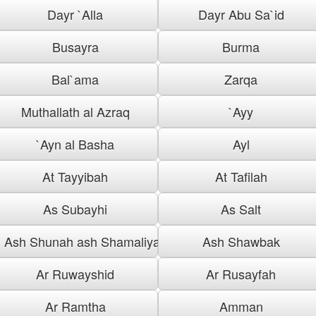
Dayr `Alla
Dayr Abu Sa`id
Busayra
Burma
Bal`ama
Zarqa
Muthallath al Azraq
`Ayy
`Ayn al Basha
Ayl
At Tayyibah
At Tafilah
As Subayhi
As Salt
Ash Shunah ash Shamaliyah
Ash Shawbak
Ar Ruwayshid
Ar Rusayfah
Ar Ramtha
Amman