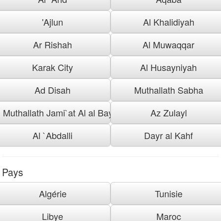
'Ajlun
Al Khalidiyah
Ar Rishah
Al Muwaqqar
Karak City
Al Husayniyah
Ad Disah
Muthallath Sabha
Muthallath Jami`at Al al Bayt
Az Zulayl
Al `Abdalli
Dayr al Kahf
Pays
Algérie
Tunisie
Libye
Maroc