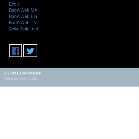
Ecole
BabAlWeb MA
BabAlWeb EG
BabAlWeb TN
AwkatSalat.net
© 2009 BabAlWeb.net
Merci de votre visite