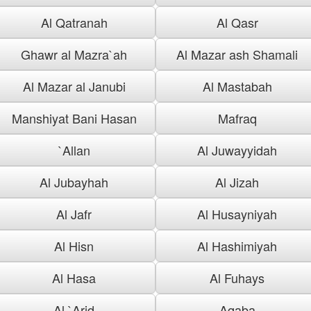
Al Qatranah
Al Qasr
Ghawr al Mazra`ah
Al Mazar ash Shamali
Al Mazar al Janubi
Al Mastabah
Manshiyat Bani Hasan
Mafraq
`Allan
Al Juwayyidah
Al Jubayhah
Al Jizah
Al Jafr
Al Husayniyah
Al Hisn
Al Hashimiyah
Al Hasa
Al Fuhays
Al `Arid
Aqaba