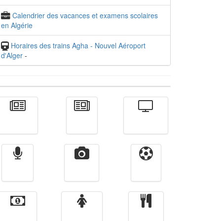
Calendrier des vacances et examens scolaires
en Algérie
Horaires des trains Agha - Nouvel Aéroport
d'Alger
-
Actualité
الأخبار
Télévision
Radio
Vidéos
Sport
Finance
Femmes
cuisine