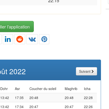
22:15
ler l'application
oût 2022
Suivant
Dohr
Asr
Coucher du soleil
Maghrib
Icha
13:42
17:35
20:48
20:48
22:28
13:42
17:34
20:47
20:47
22:26