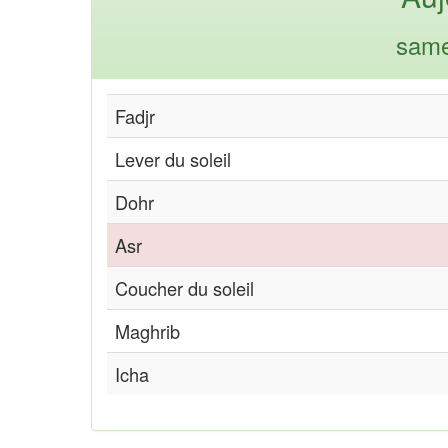
same
Fadjr
Lever du soleil
Dohr
Asr
Coucher du soleil
Maghrib
Icha