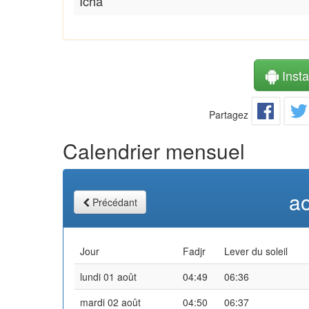
Icha
Instal
Partagez
Calendrier mensuel
a
Précédant
Jour
Fadjr
Lever du soleil
lundi 01 août
04:49
06:36
mardi 02 août
04:50
06:37