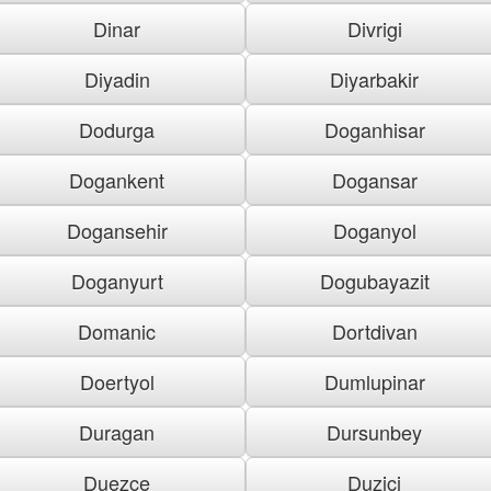
Dinar
Divrigi
Diyadin
Diyarbakir
Dodurga
Doganhisar
Dogankent
Dogansar
Dogansehir
Doganyol
Doganyurt
Dogubayazit
Domanic
Dortdivan
Doertyol
Dumlupinar
Duragan
Dursunbey
Duezce
Duzici