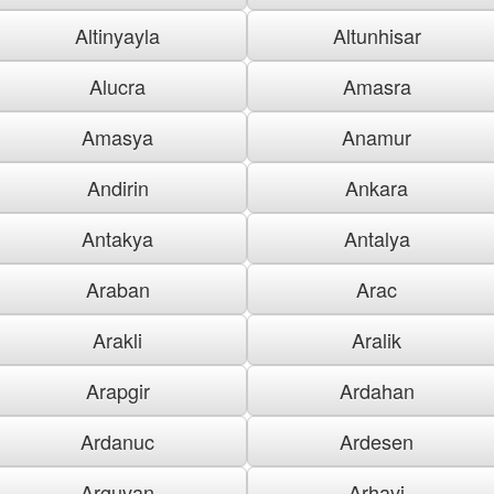
Altinyayla
Altunhisar
Alucra
Amasra
Amasya
Anamur
Andirin
Ankara
Antakya
Antalya
Araban
Arac
Arakli
Aralik
Arapgir
Ardahan
Ardanuc
Ardesen
Arguvan
Arhavi