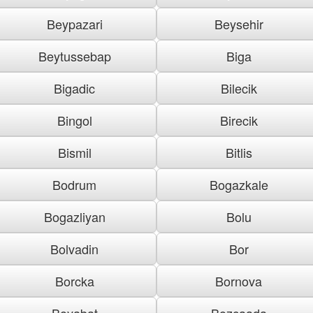
Beypazari
Beysehir
Beytussebap
Biga
Bigadic
Bilecik
Bingol
Birecik
Bismil
Bitlis
Bodrum
Bogazkale
Bogazliyan
Bolu
Bolvadin
Bor
Borcka
Bornova
Boyabat
Bozcaada