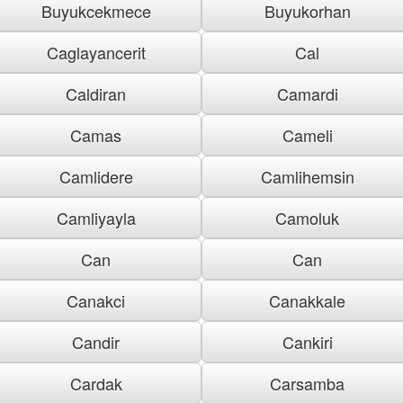
Buyukcekmece
Buyukorhan
Caglayancerit
Cal
Caldiran
Camardi
Camas
Cameli
Camlidere
Camlihemsin
Camliyayla
Camoluk
Can
Can
Canakci
Canakkale
Candir
Cankiri
Cardak
Carsamba