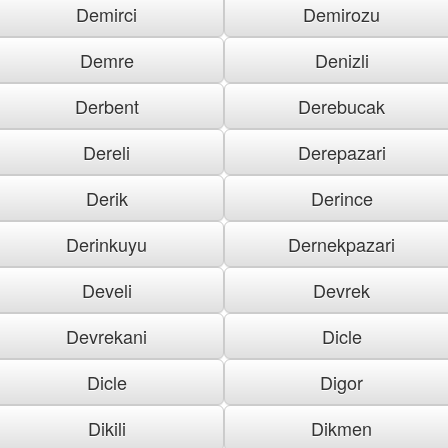
Demirci
Demirozu
Demre
Denizli
Derbent
Derebucak
Dereli
Derepazari
Derik
Derince
Derinkuyu
Dernekpazari
Develi
Devrek
Devrekani
Dicle
Dicle
Digor
Dikili
Dikmen