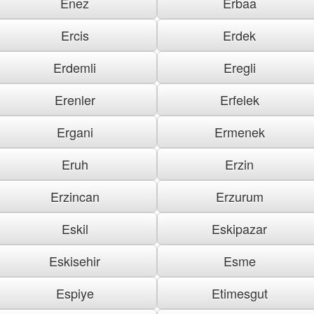
Enez
Erbaa
Ercis
Erdek
Erdemli
Eregli
Erenler
Erfelek
Ergani
Ermenek
Eruh
Erzin
Erzincan
Erzurum
Eskil
Eskipazar
Eskisehir
Esme
Espiye
Etimesgut