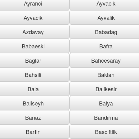
Ayranci
Ayvacik
Ayvacik
Ayvalik
Azdavay
Babadag
Babaeski
Bafra
Baglar
Bahcesaray
Bahsili
Baklan
Bala
Balikesir
Baliseyh
Balya
Banaz
Bandirma
Bartin
Basciftlik