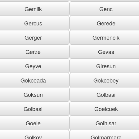
Gemlik
Genc
Gercus
Gerede
Gerger
Germencik
Gerze
Gevas
Geyve
Giresun
Gokceada
Gokcebey
Goksun
Golbasi
Golbasi
Goelcuek
Goele
Golhisar
Golkoy
Golmarmara