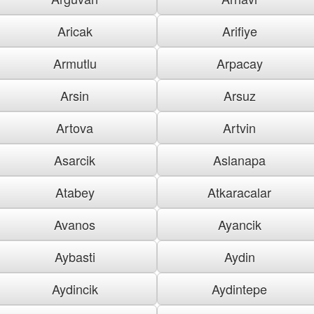
Aricak
Arifiye
Armutlu
Arpacay
Arsin
Arsuz
Artova
Artvin
Asarcik
Aslanapa
Atabey
Atkaracalar
Avanos
Ayancik
Aybasti
Aydin
Aydincik
Aydintepe