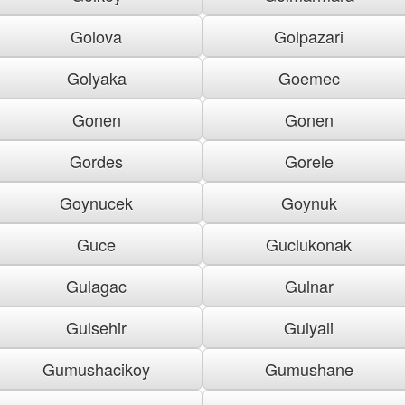
Golova
Golpazari
Golyaka
Goemec
Gonen
Gonen
Gordes
Gorele
Goynucek
Goynuk
Guce
Guclukonak
Gulagac
Gulnar
Gulsehir
Gulyali
Gumushacikoy
Gumushane