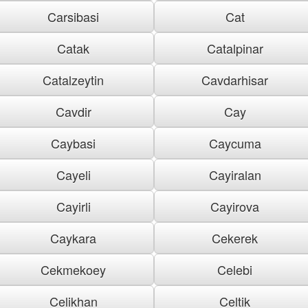
Carsibasi
Cat
Catak
Catalpinar
Catalzeytin
Cavdarhisar
Cavdir
Cay
Caybasi
Caycuma
Cayeli
Cayiralan
Cayirli
Cayirova
Caykara
Cekerek
Cekmekoey
Celebi
Celikhan
Celtik