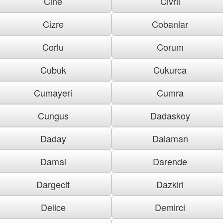
Cine
Civril
Cizre
Cobanlar
Corlu
Corum
Cubuk
Cukurca
Cumayeri
Cumra
Cungus
Dadaskoy
Daday
Dalaman
Damal
Darende
Dargecit
Dazkiri
Delice
Demirci