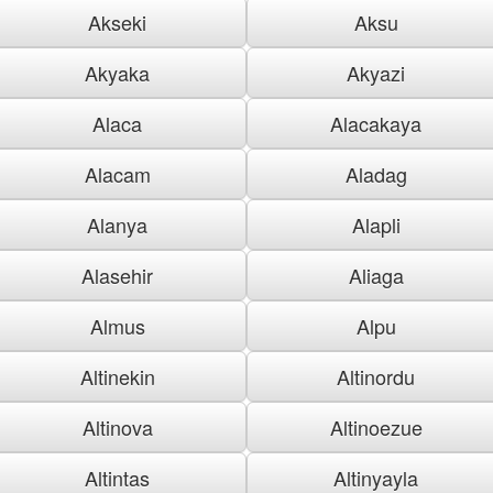
Akseki
Aksu
Akyaka
Akyazi
Alaca
Alacakaya
Alacam
Aladag
Alanya
Alapli
Alasehir
Aliaga
Almus
Alpu
Altinekin
Altinordu
Altinova
Altinoezue
Altintas
Altinyayla