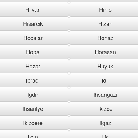
Hilvan
Hinis
Hisarcik
Hizan
Hocalar
Honaz
Hopa
Horasan
Hozat
Huyuk
Ibradi
Idil
Igdir
Ihsangazi
Ihsaniye
Ikizce
Ikizdere
Ilgaz
Ilgin
Ilic