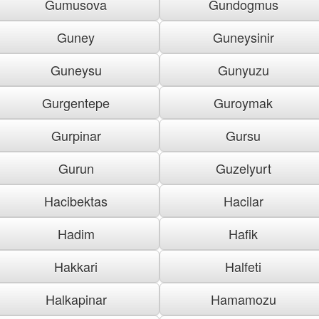
Gumusova
Gundogmus
Guney
Guneysinir
Guneysu
Gunyuzu
Gurgentepe
Guroymak
Gurpinar
Gursu
Gurun
Guzelyurt
Hacibektas
Hacilar
Hadim
Hafik
Hakkari
Halfeti
Halkapinar
Hamamozu