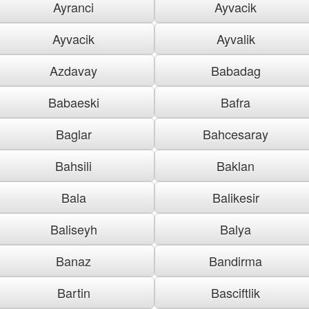
Ayranci
Ayvacik
Ayvacik
Ayvalik
Azdavay
Babadag
Babaeski
Bafra
Baglar
Bahcesaray
Bahsili
Baklan
Bala
Balikesir
Baliseyh
Balya
Banaz
Bandirma
Bartin
Basciftlik