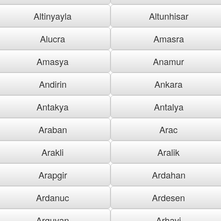
Altinyayla
Altunhisar
Alucra
Amasra
Amasya
Anamur
Andirin
Ankara
Antakya
Antalya
Araban
Arac
Arakli
Aralik
Arapgir
Ardahan
Ardanuc
Ardesen
Arguvan
Arhavi