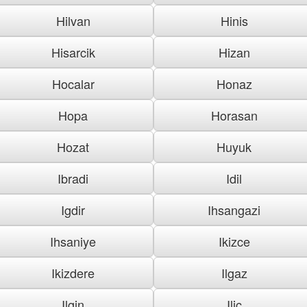
Hilvan
Hinis
Hisarcik
Hizan
Hocalar
Honaz
Hopa
Horasan
Hozat
Huyuk
Ibradi
Idil
Igdir
Ihsangazi
Ihsaniye
Ikizce
Ikizdere
Ilgaz
Ilgin
Ilic