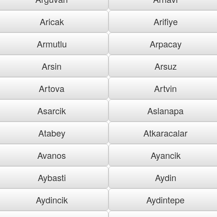
Aricak
Arifiye
Armutlu
Arpacay
Arsin
Arsuz
Artova
Artvin
Asarcik
Aslanapa
Atabey
Atkaracalar
Avanos
Ayancik
Aybasti
Aydin
Aydincik
Aydintepe