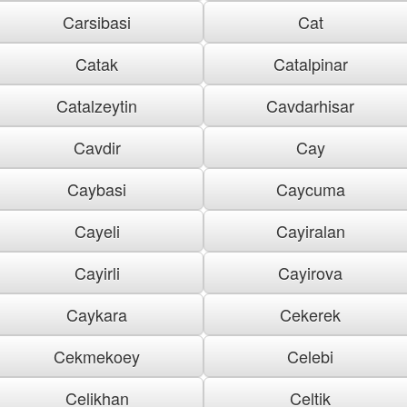
Carsibasi
Cat
Catak
Catalpinar
Catalzeytin
Cavdarhisar
Cavdir
Cay
Caybasi
Caycuma
Cayeli
Cayiralan
Cayirli
Cayirova
Caykara
Cekerek
Cekmekoey
Celebi
Celikhan
Celtik