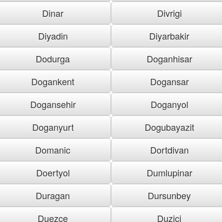
Dinar
Divrigi
Diyadin
Diyarbakir
Dodurga
Doganhisar
Dogankent
Dogansar
Dogansehir
Doganyol
Doganyurt
Dogubayazit
Domanic
Dortdivan
Doertyol
Dumlupinar
Duragan
Dursunbey
Duezce
Duzici