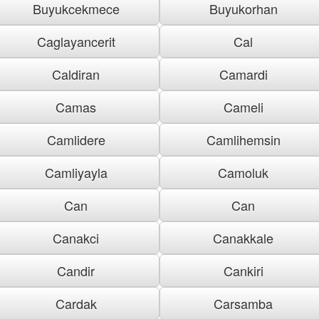
Buyukcekmece
Buyukorhan
Caglayancerit
Cal
Caldiran
Camardi
Camas
Cameli
Camlidere
Camlihemsin
Camliyayla
Camoluk
Can
Can
Canakci
Canakkale
Candir
Cankiri
Cardak
Carsamba