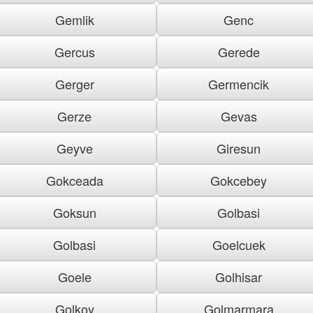
Gemlik
Genc
Gercus
Gerede
Gerger
Germencik
Gerze
Gevas
Geyve
Giresun
Gokceada
Gokcebey
Goksun
Golbasi
Golbasi
Goelcuek
Goele
Golhisar
Golkoy
Golmarmara