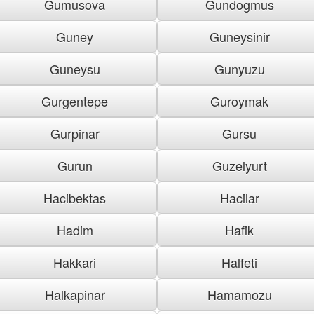
Gumusova
Gundogmus
Guney
Guneysinir
Guneysu
Gunyuzu
Gurgentepe
Guroymak
Gurpinar
Gursu
Gurun
Guzelyurt
Hacibektas
Hacilar
Hadim
Hafik
Hakkari
Halfeti
Halkapinar
Hamamozu