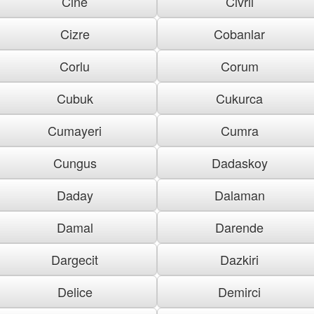
Cine
Civril
Cizre
Cobanlar
Corlu
Corum
Cubuk
Cukurca
Cumayeri
Cumra
Cungus
Dadaskoy
Daday
Dalaman
Damal
Darende
Dargecit
Dazkiri
Delice
Demirci