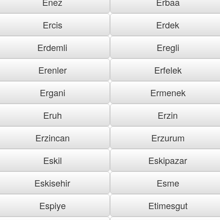
Enez
Erbaa
Ercis
Erdek
Erdemli
Eregli
Erenler
Erfelek
Ergani
Ermenek
Eruh
Erzin
Erzincan
Erzurum
Eskil
Eskipazar
Eskisehir
Esme
Espiye
Etimesgut