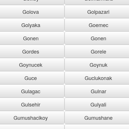
Golova
Golpazari
Golyaka
Goemec
Gonen
Gonen
Gordes
Gorele
Goynucek
Goynuk
Guce
Guclukonak
Gulagac
Gulnar
Gulsehir
Gulyali
Gumushacikoy
Gumushane