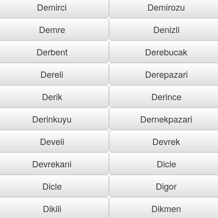
Demirci
Demirozu
Demre
Denizli
Derbent
Derebucak
Dereli
Derepazari
Derik
Derince
Derinkuyu
Dernekpazari
Develi
Devrek
Devrekani
Dicle
Dicle
Digor
Dikili
Dikmen