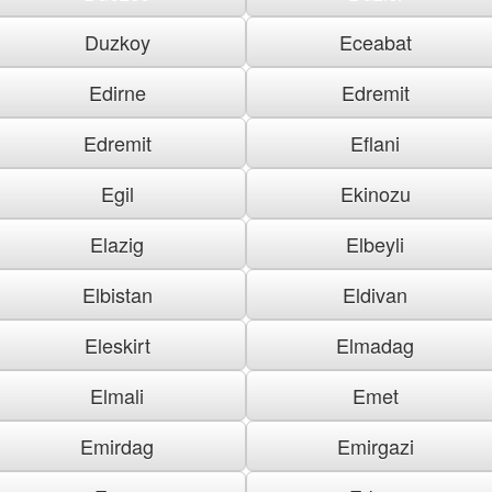
Duzkoy
Eceabat
Edirne
Edremit
Edremit
Eflani
Egil
Ekinozu
Elazig
Elbeyli
Elbistan
Eldivan
Eleskirt
Elmadag
Elmali
Emet
Emirdag
Emirgazi