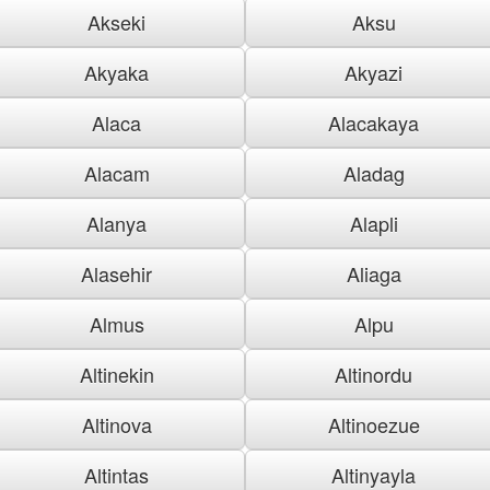
Akseki
Aksu
Akyaka
Akyazi
Alaca
Alacakaya
Alacam
Aladag
Alanya
Alapli
Alasehir
Aliaga
Almus
Alpu
Altinekin
Altinordu
Altinova
Altinoezue
Altintas
Altinyayla