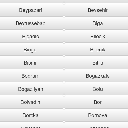
Beypazari
Beysehir
Beytussebap
Biga
Bigadic
Bilecik
Bingol
Birecik
Bismil
Bitlis
Bodrum
Bogazkale
Bogazliyan
Bolu
Bolvadin
Bor
Borcka
Bornova
Boyabat
Bozcaada