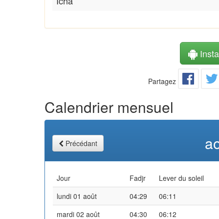
Icha
Instal
Partagez
Calendrier mensuel
a
Précédant
Jour
Fadjr
Lever du soleil
lundi 01 août
04:29
06:11
mardi 02 août
04:30
06:12