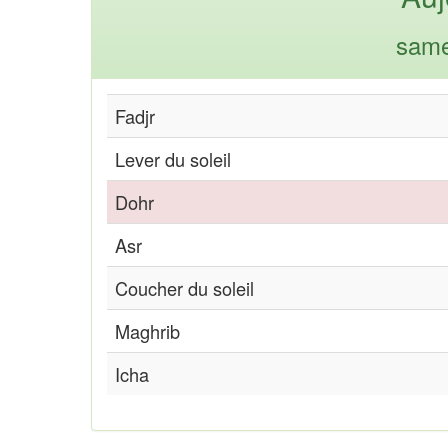
same
Fadjr
Lever du soleil
Dohr
Asr
Coucher du soleil
Maghrib
Icha