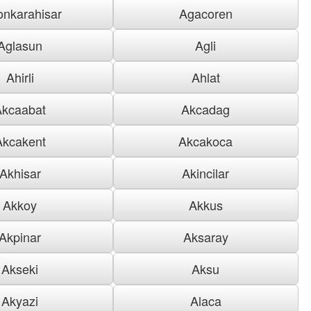
onkarahisar
Agacoren
Aglasun
Agli
Ahirli
Ahlat
Akcaabat
Akcadag
Akcakent
Akcakoca
Akhisar
Akincilar
Akkoy
Akkus
Akpinar
Aksaray
Akseki
Aksu
Akyazi
Alaca