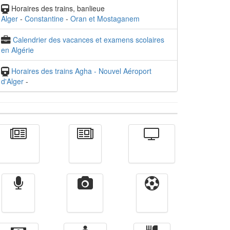
Horaires des trains, banlieue
Alger
-
Constantine
-
Oran et Mostaganem
Calendrier des vacances et examens scolaires
en Algérie
Horaires des trains Agha - Nouvel Aéroport
d'Alger
-
Actualité
الأخبار
Télévision
Radio
Vidéos
Sport