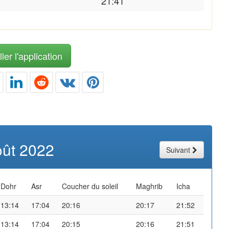
21:41
ler l'application
oût 2022
Suivant
Dohr
Asr
Coucher du soleil
Maghrib
Icha
13:14
17:04
20:16
20:17
21:52
13:14
17:04
20:15
20:16
21:51