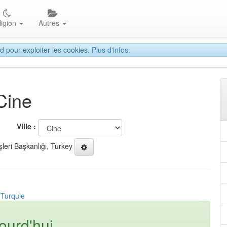
ligion
Autres
d pour exploiter les cookies.
Plus d'infos.
Cine
Ville :
şleri Başkanlığı, Turkey
 Turquie
ourd'hui