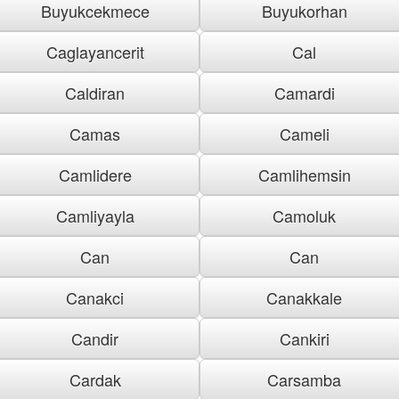
Buyukcekmece
Buyukorhan
Caglayancerit
Cal
Caldiran
Camardi
Camas
Cameli
Camlidere
Camlihemsin
Camliyayla
Camoluk
Can
Can
Canakci
Canakkale
Candir
Cankiri
Cardak
Carsamba