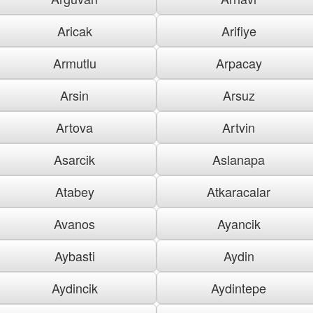
Aricak
Arifiye
Armutlu
Arpacay
Arsin
Arsuz
Artova
Artvin
Asarcik
Aslanapa
Atabey
Atkaracalar
Avanos
Ayancik
Aybasti
Aydin
Aydincik
Aydintepe