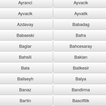
Ayranci
Ayvacik
Ayvacik
Ayvalik
Azdavay
Babadag
Babaeski
Bafra
Baglar
Bahcesaray
Bahsili
Baklan
Bala
Balikesir
Baliseyh
Balya
Banaz
Bandirma
Bartin
Basciftlik