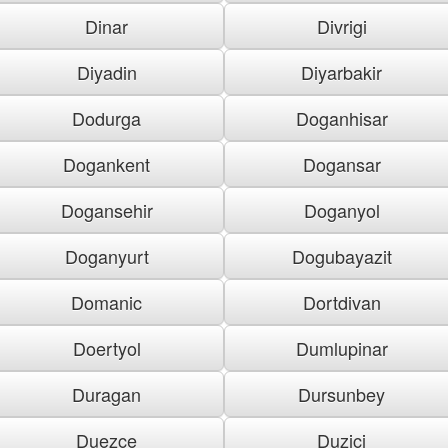
Dinar
Divrigi
Diyadin
Diyarbakir
Dodurga
Doganhisar
Dogankent
Dogansar
Dogansehir
Doganyol
Doganyurt
Dogubayazit
Domanic
Dortdivan
Doertyol
Dumlupinar
Duragan
Dursunbey
Duezce
Duzici