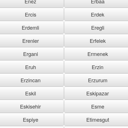
Enez
Erbaa
Ercis
Erdek
Erdemli
Eregli
Erenler
Erfelek
Ergani
Ermenek
Eruh
Erzin
Erzincan
Erzurum
Eskil
Eskipazar
Eskisehir
Esme
Espiye
Etimesgut