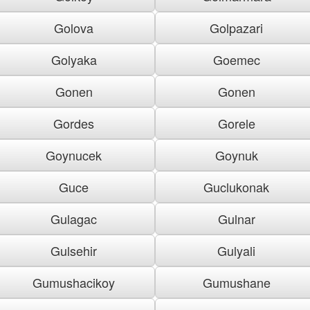
Golova
Golpazari
Golyaka
Goemec
Gonen
Gonen
Gordes
Gorele
Goynucek
Goynuk
Guce
Guclukonak
Gulagac
Gulnar
Gulsehir
Gulyali
Gumushacikoy
Gumushane