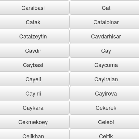
Carsibasi
Cat
Catak
Catalpinar
Catalzeytin
Cavdarhisar
Cavdir
Cay
Caybasi
Caycuma
Cayeli
Cayiralan
Cayirli
Cayirova
Caykara
Cekerek
Cekmekoey
Celebi
Celikhan
Celtik