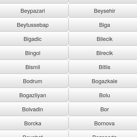
Beypazari
Beysehir
Beytussebap
Biga
Bigadic
Bilecik
Bingol
Birecik
Bismil
Bitlis
Bodrum
Bogazkale
Bogazliyan
Bolu
Bolvadin
Bor
Borcka
Bornova
Boyabat
Bozcaada