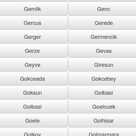
Gemlik
Genc
Gercus
Gerede
Gerger
Germencik
Gerze
Gevas
Geyve
Giresun
Gokceada
Gokcebey
Goksun
Golbasi
Golbasi
Goelcuek
Goele
Golhisar
Golkoy
Golmarmara