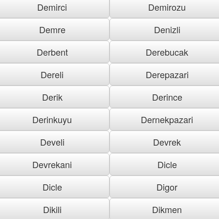
Demirci
Demirozu
Demre
Denizli
Derbent
Derebucak
Dereli
Derepazari
Derik
Derince
Derinkuyu
Dernekpazari
Develi
Devrek
Devrekani
Dicle
Dicle
Digor
Dikili
Dikmen