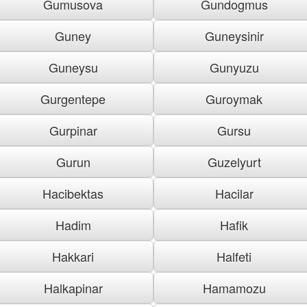
Gumusova
Gundogmus
Guney
Guneysinir
Guneysu
Gunyuzu
Gurgentepe
Guroymak
Gurpinar
Gursu
Gurun
Guzelyurt
Hacibektas
Hacilar
Hadim
Hafik
Hakkari
Halfeti
Halkapinar
Hamamozu