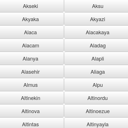
Akseki
Aksu
Akyaka
Akyazi
Alaca
Alacakaya
Alacam
Aladag
Alanya
Alapli
Alasehir
Aliaga
Almus
Alpu
Altinekin
Altinordu
Altinova
Altinoezue
Altintas
Altinyayla