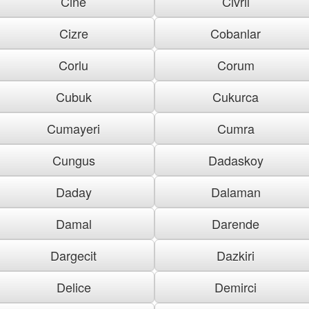
Cine
Civril
Cizre
Cobanlar
Corlu
Corum
Cubuk
Cukurca
Cumayeri
Cumra
Cungus
Dadaskoy
Daday
Dalaman
Damal
Darende
Dargecit
Dazkiri
Delice
Demirci