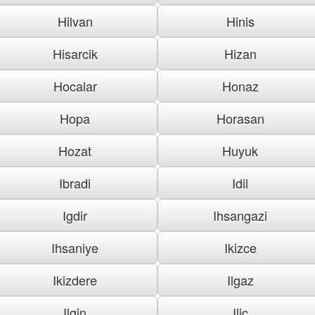
Hilvan
Hinis
Hisarcik
Hizan
Hocalar
Honaz
Hopa
Horasan
Hozat
Huyuk
Ibradi
Idil
Igdir
Ihsangazi
Ihsaniye
Ikizce
Ikizdere
Ilgaz
Ilgin
Ilic