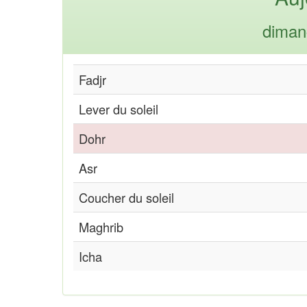
diman
Fadjr
Lever du soleil
Dohr
Asr
Coucher du soleil
Maghrib
Icha