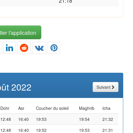
21:18
ler l'application
oût 2022
Suivant
Dohr
Asr
Coucher du soleil
Maghrib
Icha
12:48
16:40
19:53
19:54
21:32
12:48
16:40
19:52
19:53
21:31