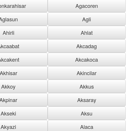
onkarahisar
Agacoren
Aglasun
Agli
Ahirli
Ahlat
Akcaabat
Akcadag
Akcakent
Akcakoca
Akhisar
Akincilar
Akkoy
Akkus
Akpinar
Aksaray
Akseki
Aksu
Akyazi
Alaca