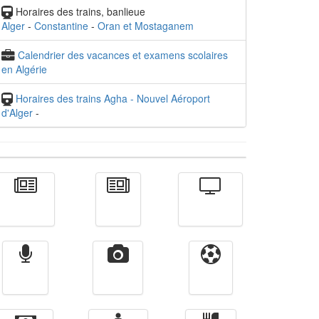
Horaires des trains, banlieue
Alger
-
Constantine
-
Oran et Mostaganem
Calendrier des vacances et examens scolaires
en Algérie
Horaires des trains Agha - Nouvel Aéroport
d'Alger
-
Actualité
الأخبار
Télévision
Radio
Vidéos
Sport