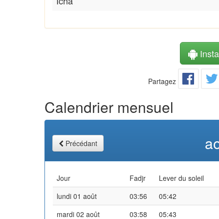
Icha
Instal
Partagez
Calendrier mensuel
a
Précédant
Jour
Fadjr
Lever du soleil
lundi 01 août
03:56
05:42
mardi 02 août
03:58
05:43