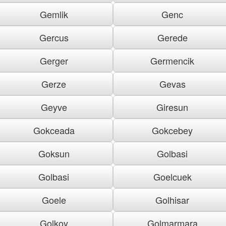
Gemlik
Genc
Gercus
Gerede
Gerger
Germencik
Gerze
Gevas
Geyve
Giresun
Gokceada
Gokcebey
Goksun
Golbasi
Golbasi
Goelcuek
Goele
Golhisar
Golkoy
Golmarmara