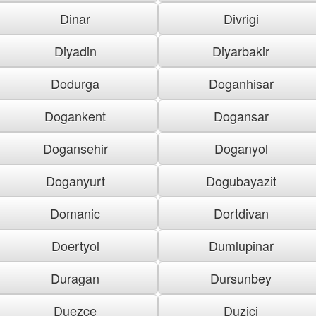
Dinar
Divrigi
Diyadin
Diyarbakir
Dodurga
Doganhisar
Dogankent
Dogansar
Dogansehir
Doganyol
Doganyurt
Dogubayazit
Domanic
Dortdivan
Doertyol
Dumlupinar
Duragan
Dursunbey
Duezce
Duzici