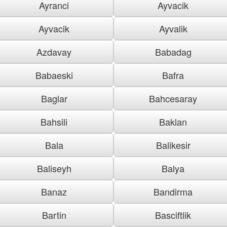
Ayranci
Ayvacik
Ayvacik
Ayvalik
Azdavay
Babadag
Babaeski
Bafra
Baglar
Bahcesaray
Bahsili
Baklan
Bala
Balikesir
Baliseyh
Balya
Banaz
Bandirma
Bartin
Basciftlik