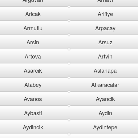
Aricak
Arifiye
Armutlu
Arpacay
Arsin
Arsuz
Artova
Artvin
Asarcik
Aslanapa
Atabey
Atkaracalar
Avanos
Ayancik
Aybasti
Aydin
Aydincik
Aydintepe