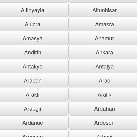
Altinyayla
Altunhisar
Alucra
Amasra
Amasya
Anamur
Andirin
Ankara
Antakya
Antalya
Araban
Arac
Arakli
Aralik
Arapgir
Ardahan
Ardanuc
Ardesen
Arguvan
Arhavi