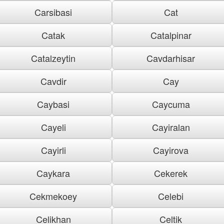
Carsibasi
Cat
Catak
Catalpinar
Catalzeytin
Cavdarhisar
Cavdir
Cay
Caybasi
Caycuma
Cayeli
Cayiralan
Cayirli
Cayirova
Caykara
Cekerek
Cekmekoey
Celebi
Celikhan
Celtik