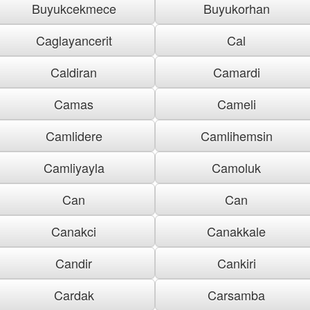
Buyukcekmece
Buyukorhan
Caglayancerit
Cal
Caldiran
Camardi
Camas
Cameli
Camlidere
Camlihemsin
Camliyayla
Camoluk
Can
Can
Canakci
Canakkale
Candir
Cankiri
Cardak
Carsamba