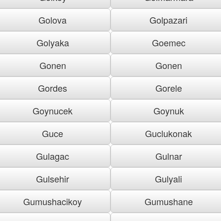
Golova
Golpazari
Golyaka
Goemec
Gonen
Gonen
Gordes
Gorele
Goynucek
Goynuk
Guce
Guclukonak
Gulagac
Gulnar
Gulsehir
Gulyali
Gumushacikoy
Gumushane