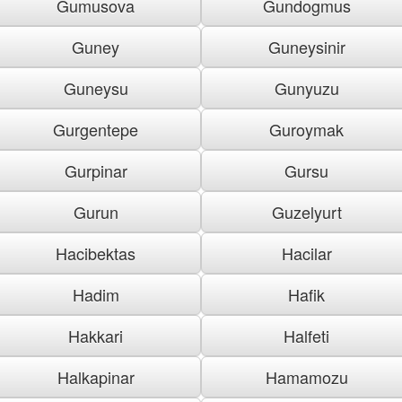
Gumusova
Gundogmus
Guney
Guneysinir
Guneysu
Gunyuzu
Gurgentepe
Guroymak
Gurpinar
Gursu
Gurun
Guzelyurt
Hacibektas
Hacilar
Hadim
Hafik
Hakkari
Halfeti
Halkapinar
Hamamozu