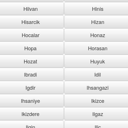
Hilvan
Hinis
Hisarcik
Hizan
Hocalar
Honaz
Hopa
Horasan
Hozat
Huyuk
Ibradi
Idil
Igdir
Ihsangazi
Ihsaniye
Ikizce
Ikizdere
Ilgaz
Ilgin
Ilic