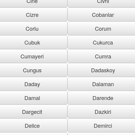
Cine
Civril
Cizre
Cobanlar
Corlu
Corum
Cubuk
Cukurca
Cumayeri
Cumra
Cungus
Dadaskoy
Daday
Dalaman
Damal
Darende
Dargecit
Dazkiri
Delice
Demirci