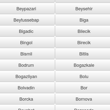
Beypazari
Beysehir
Beytussebap
Biga
Bigadic
Bilecik
Bingol
Birecik
Bismil
Bitlis
Bodrum
Bogazkale
Bogazliyan
Bolu
Bolvadin
Bor
Borcka
Bornova
Boyabat
Bozcaada