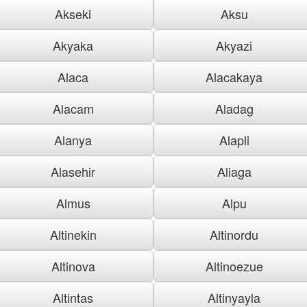
Akseki
Aksu
Akyaka
Akyazi
Alaca
Alacakaya
Alacam
Aladag
Alanya
Alapli
Alasehir
Aliaga
Almus
Alpu
Altinekin
Altinordu
Altinova
Altinoezue
Altintas
Altinyayla