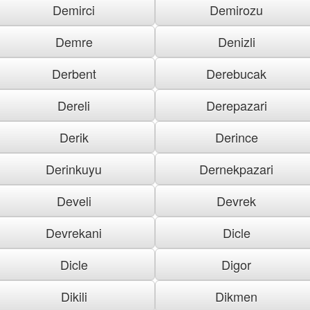
Demirci
Demirozu
Demre
Denizli
Derbent
Derebucak
Dereli
Derepazari
Derik
Derince
Derinkuyu
Dernekpazari
Develi
Devrek
Devrekani
Dicle
Dicle
Digor
Dikili
Dikmen