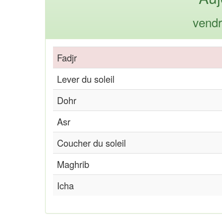
vendr
Fadjr
Lever du soleil
Dohr
Asr
Coucher du soleil
Maghrib
Icha