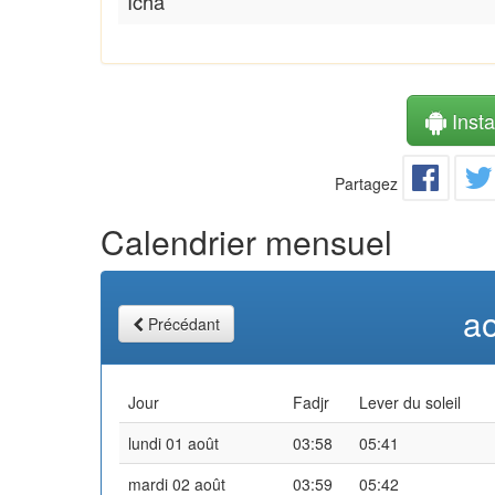
Icha
Instal
Partagez
Calendrier mensuel
a
Précédant
Jour
Fadjr
Lever du soleil
lundi 01 août
03:58
05:41
mardi 02 août
03:59
05:42