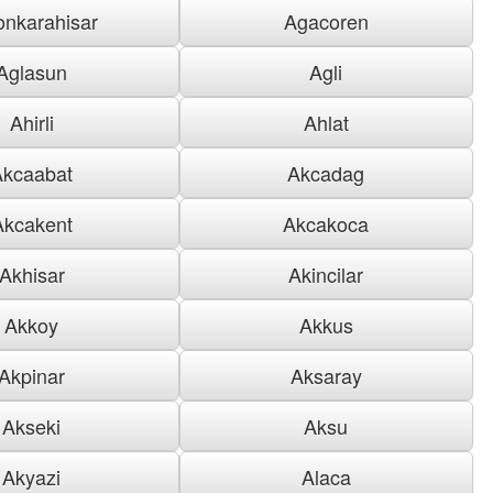
onkarahisar
Agacoren
Aglasun
Agli
Ahirli
Ahlat
Akcaabat
Akcadag
Akcakent
Akcakoca
Akhisar
Akincilar
Akkoy
Akkus
Akpinar
Aksaray
Akseki
Aksu
Akyazi
Alaca