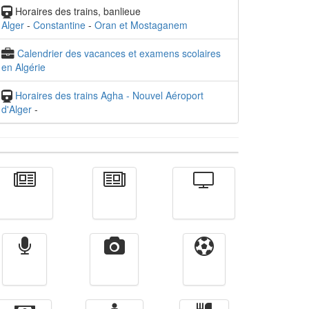
Horaires des trains, banlieue
Alger
-
Constantine
-
Oran et Mostaganem
Calendrier des vacances et examens scolaires
en Algérie
Horaires des trains Agha - Nouvel Aéroport
d'Alger
-
Actualité
الأخبار
Télévision
Radio
Vidéos
Sport