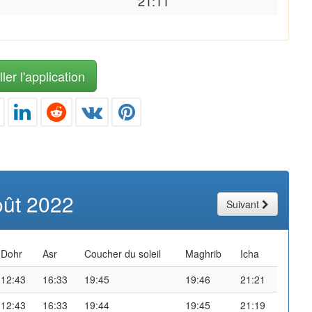
21:11
ler l'application
oût 2022
Suivant
Dohr
Asr
Coucher du soleil
Maghrib
Icha
12:43
16:33
19:45
19:46
21:21
12:43
16:33
19:44
19:45
21:19