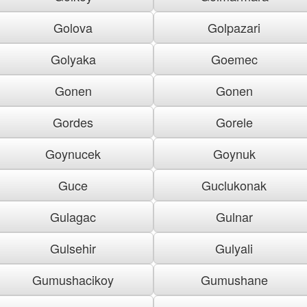
Golova
Golpazari
Golyaka
Goemec
Gonen
Gonen
Gordes
Gorele
Goynucek
Goynuk
Guce
Guclukonak
Gulagac
Gulnar
Gulsehir
Gulyali
Gumushacikoy
Gumushane