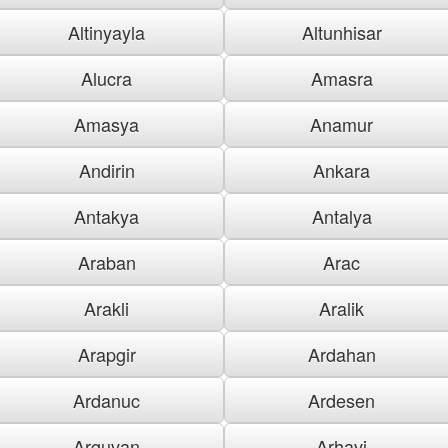
Altinyayla
Altunhisar
Alucra
Amasra
Amasya
Anamur
Andirin
Ankara
Antakya
Antalya
Araban
Arac
Arakli
Aralik
Arapgir
Ardahan
Ardanuc
Ardesen
Arguvan
Arhavi