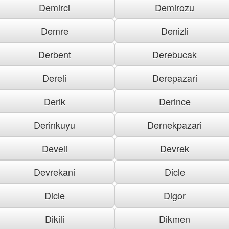
Demirci
Demirozu
Demre
Denizli
Derbent
Derebucak
Dereli
Derepazari
Derik
Derince
Derinkuyu
Dernekpazari
Develi
Devrek
Devrekani
Dicle
Dicle
Digor
Dikili
Dikmen