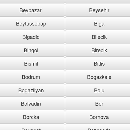
Beypazari
Beysehir
Beytussebap
Biga
Bigadic
Bilecik
Bingol
Birecik
Bismil
Bitlis
Bodrum
Bogazkale
Bogazliyan
Bolu
Bolvadin
Bor
Borcka
Bornova
Boyabat
Bozcaada