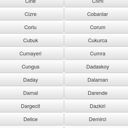
Cine
Civril
Cizre
Cobanlar
Corlu
Corum
Cubuk
Cukurca
Cumayeri
Cumra
Cungus
Dadaskoy
Daday
Dalaman
Damal
Darende
Dargecit
Dazkiri
Delice
Demirci