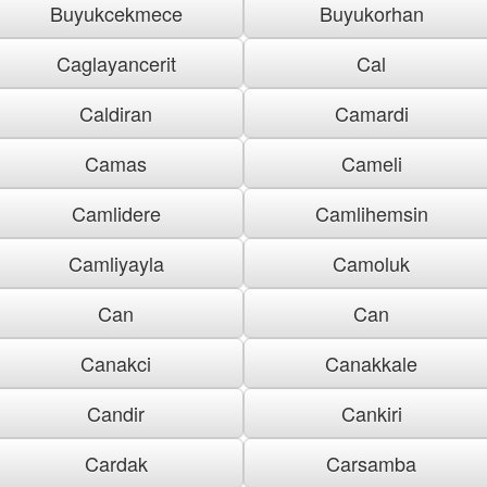
Buyukcekmece
Buyukorhan
Caglayancerit
Cal
Caldiran
Camardi
Camas
Cameli
Camlidere
Camlihemsin
Camliyayla
Camoluk
Can
Can
Canakci
Canakkale
Candir
Cankiri
Cardak
Carsamba