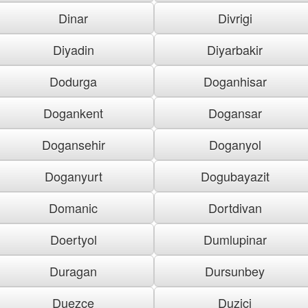
Dinar
Divrigi
Diyadin
Diyarbakir
Dodurga
Doganhisar
Dogankent
Dogansar
Dogansehir
Doganyol
Doganyurt
Dogubayazit
Domanic
Dortdivan
Doertyol
Dumlupinar
Duragan
Dursunbey
Duezce
Duzici