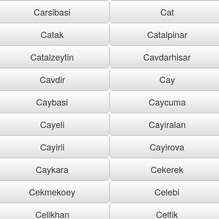
Carsibasi
Cat
Catak
Catalpinar
Catalzeytin
Cavdarhisar
Cavdir
Cay
Caybasi
Caycuma
Cayeli
Cayiralan
Cayirli
Cayirova
Caykara
Cekerek
Cekmekoey
Celebi
Celikhan
Celtik