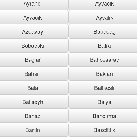
Ayranci
Ayvacik
Ayvacik
Ayvalik
Azdavay
Babadag
Babaeski
Bafra
Baglar
Bahcesaray
Bahsili
Baklan
Bala
Balikesir
Baliseyh
Balya
Banaz
Bandirma
Bartin
Basciftlik