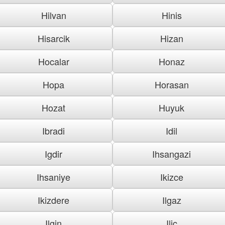
Hilvan
Hinis
Hisarcik
Hizan
Hocalar
Honaz
Hopa
Horasan
Hozat
Huyuk
Ibradi
Idil
Igdir
Ihsangazi
Ihsaniye
Ikizce
Ikizdere
Ilgaz
Ilgin
Ilic