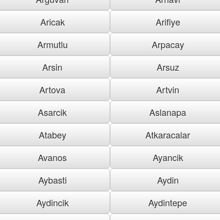
Aricak
Arifiye
Armutlu
Arpacay
Arsin
Arsuz
Artova
Artvin
Asarcik
Aslanapa
Atabey
Atkaracalar
Avanos
Ayancik
Aybasti
Aydin
Aydincik
Aydintepe