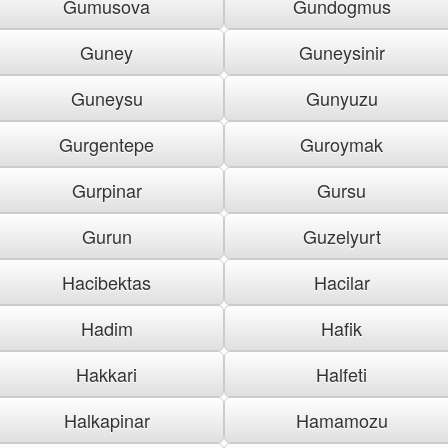
Gumusova
Gundogmus
Guney
Guneysinir
Guneysu
Gunyuzu
Gurgentepe
Guroymak
Gurpinar
Gursu
Gurun
Guzelyurt
Hacibektas
Hacilar
Hadim
Hafik
Hakkari
Halfeti
Halkapinar
Hamamozu