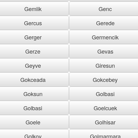
Gemlik
Genc
Gercus
Gerede
Gerger
Germencik
Gerze
Gevas
Geyve
Giresun
Gokceada
Gokcebey
Goksun
Golbasi
Golbasi
Goelcuek
Goele
Golhisar
Golkoy
Golmarmara