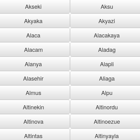
Akseki
Aksu
Akyaka
Akyazi
Alaca
Alacakaya
Alacam
Aladag
Alanya
Alapli
Alasehir
Aliaga
Almus
Alpu
Altinekin
Altinordu
Altinova
Altinoezue
Altintas
Altinyayla