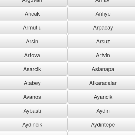
Aricak
Arifiye
Armutlu
Arpacay
Arsin
Arsuz
Artova
Artvin
Asarcik
Aslanapa
Atabey
Atkaracalar
Avanos
Ayancik
Aybasti
Aydin
Aydincik
Aydintepe