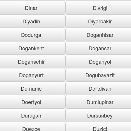
Dinar
Divrigi
Diyadin
Diyarbakir
Dodurga
Doganhisar
Dogankent
Dogansar
Dogansehir
Doganyol
Doganyurt
Dogubayazit
Domanic
Dortdivan
Doertyol
Dumlupinar
Duragan
Dursunbey
Duezce
Duzici