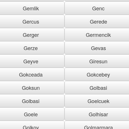
Gemlik
Genc
Gercus
Gerede
Gerger
Germencik
Gerze
Gevas
Geyve
Giresun
Gokceada
Gokcebey
Goksun
Golbasi
Golbasi
Goelcuek
Goele
Golhisar
Golkoy
Golmarmara