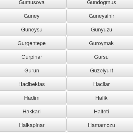
Gumusova
Gundogmus
Guney
Guneysinir
Guneysu
Gunyuzu
Gurgentepe
Guroymak
Gurpinar
Gursu
Gurun
Guzelyurt
Hacibektas
Hacilar
Hadim
Hafik
Hakkari
Halfeti
Halkapinar
Hamamozu