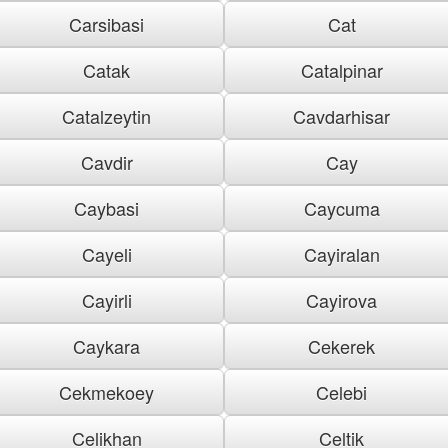
Carsibasi
Cat
Catak
Catalpinar
Catalzeytin
Cavdarhisar
Cavdir
Cay
Caybasi
Caycuma
Cayeli
Cayiralan
Cayirli
Cayirova
Caykara
Cekerek
Cekmekoey
Celebi
Celikhan
Celtik