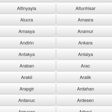
Altinyayla
Altunhisar
Alucra
Amasra
Amasya
Anamur
Andirin
Ankara
Antakya
Antalya
Araban
Arac
Arakli
Aralik
Arapgir
Ardahan
Ardanuc
Ardesen
Arguvan
Arhavi