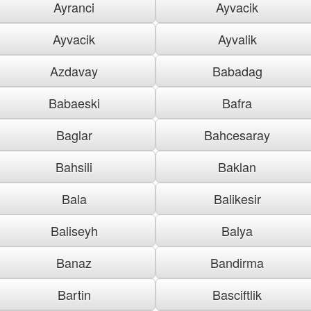
Ayranci
Ayvacik
Ayvacik
Ayvalik
Azdavay
Babadag
Babaeski
Bafra
Baglar
Bahcesaray
Bahsili
Baklan
Bala
Balikesir
Baliseyh
Balya
Banaz
Bandirma
Bartin
Basciftlik