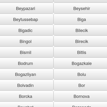
Beypazari
Beysehir
Beytussebap
Biga
Bigadic
Bilecik
Bingol
Birecik
Bismil
Bitlis
Bodrum
Bogazkale
Bogazliyan
Bolu
Bolvadin
Bor
Borcka
Bornova
Boyabat
Bozcaada