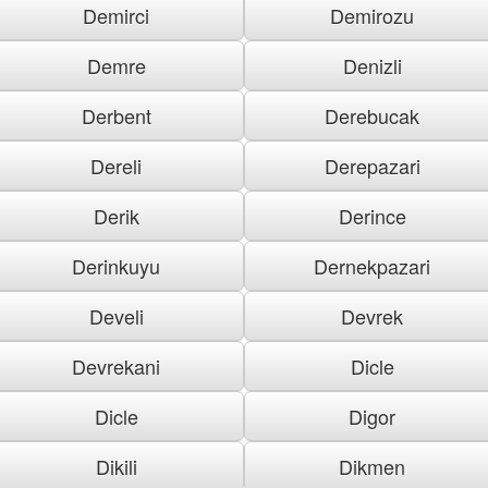
Demirci
Demirozu
Demre
Denizli
Derbent
Derebucak
Dereli
Derepazari
Derik
Derince
Derinkuyu
Dernekpazari
Develi
Devrek
Devrekani
Dicle
Dicle
Digor
Dikili
Dikmen