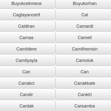
Buyukcekmece
Buyukorhan
Caglayancerit
Cal
Caldiran
Camardi
Camas
Cameli
Camlidere
Camlihemsin
Camliyayla
Camoluk
Can
Can
Canakci
Canakkale
Candir
Cankiri
Cardak
Carsamba