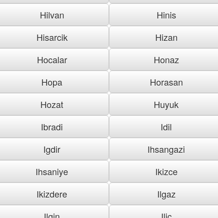
Hilvan
Hinis
Hisarcik
Hizan
Hocalar
Honaz
Hopa
Horasan
Hozat
Huyuk
Ibradi
Idil
Igdir
Ihsangazi
Ihsaniye
Ikizce
Ikizdere
Ilgaz
Ilgin
Ilic