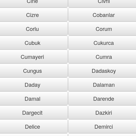
Cine
Civril
Cizre
Cobanlar
Corlu
Corum
Cubuk
Cukurca
Cumayeri
Cumra
Cungus
Dadaskoy
Daday
Dalaman
Damal
Darende
Dargecit
Dazkiri
Delice
Demirci