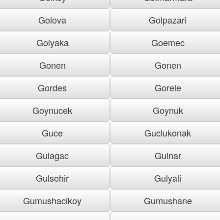
Golova
Golpazari
Golyaka
Goemec
Gonen
Gonen
Gordes
Gorele
Goynucek
Goynuk
Guce
Guclukonak
Gulagac
Gulnar
Gulsehir
Gulyali
Gumushacikoy
Gumushane