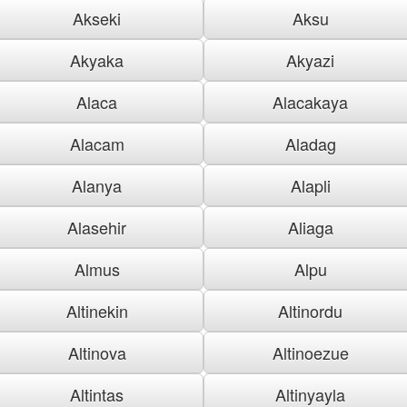
Akseki
Aksu
Akyaka
Akyazi
Alaca
Alacakaya
Alacam
Aladag
Alanya
Alapli
Alasehir
Aliaga
Almus
Alpu
Altinekin
Altinordu
Altinova
Altinoezue
Altintas
Altinyayla