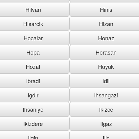
Hilvan
Hinis
Hisarcik
Hizan
Hocalar
Honaz
Hopa
Horasan
Hozat
Huyuk
Ibradi
Idil
Igdir
Ihsangazi
Ihsaniye
Ikizce
Ikizdere
Ilgaz
Ilgin
Ilic