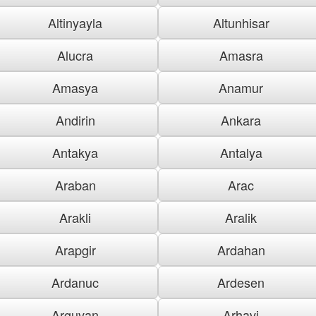
Altinyayla
Altunhisar
Alucra
Amasra
Amasya
Anamur
Andirin
Ankara
Antakya
Antalya
Araban
Arac
Arakli
Aralik
Arapgir
Ardahan
Ardanuc
Ardesen
Arguvan
Arhavi