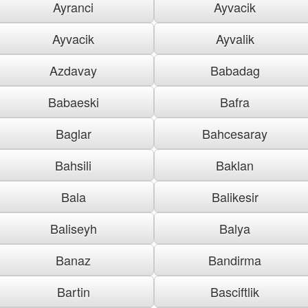
Ayranci
Ayvacik
Ayvacik
Ayvalik
Azdavay
Babadag
Babaeski
Bafra
Baglar
Bahcesaray
Bahsili
Baklan
Bala
Balikesir
Baliseyh
Balya
Banaz
Bandirma
Bartin
Basciftlik