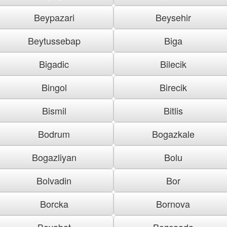
Beypazari
Beysehir
Beytussebap
Biga
Bigadic
Bilecik
Bingol
Birecik
Bismil
Bitlis
Bodrum
Bogazkale
Bogazliyan
Bolu
Bolvadin
Bor
Borcka
Bornova
Boyabat
Bozcaada