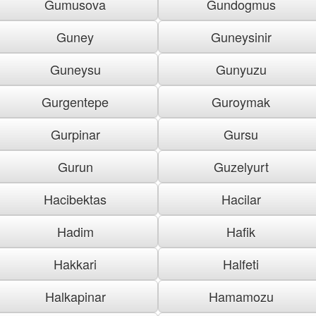
Gumusova
Gundogmus
Guney
Guneysinir
Guneysu
Gunyuzu
Gurgentepe
Guroymak
Gurpinar
Gursu
Gurun
Guzelyurt
Hacibektas
Hacilar
Hadim
Hafik
Hakkari
Halfeti
Halkapinar
Hamamozu