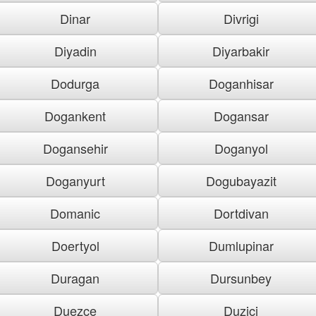
Dinar
Divrigi
Diyadin
Diyarbakir
Dodurga
Doganhisar
Dogankent
Dogansar
Dogansehir
Doganyol
Doganyurt
Dogubayazit
Domanic
Dortdivan
Doertyol
Dumlupinar
Duragan
Dursunbey
Duezce
Duzici