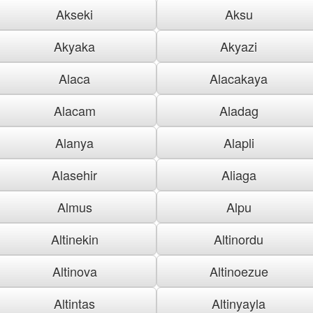
Akseki
Aksu
Akyaka
Akyazi
Alaca
Alacakaya
Alacam
Aladag
Alanya
Alapli
Alasehir
Aliaga
Almus
Alpu
Altinekin
Altinordu
Altinova
Altinoezue
Altintas
Altinyayla