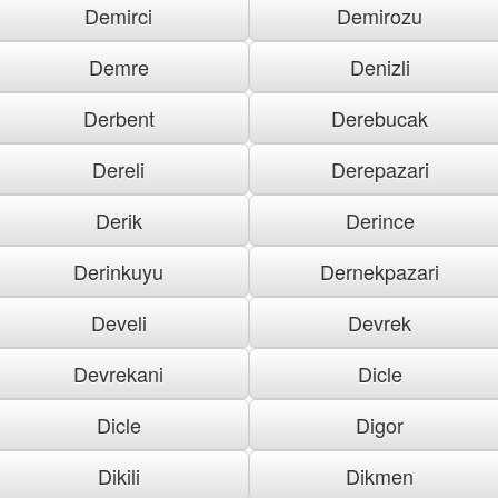
Demirci
Demirozu
Demre
Denizli
Derbent
Derebucak
Dereli
Derepazari
Derik
Derince
Derinkuyu
Dernekpazari
Develi
Devrek
Devrekani
Dicle
Dicle
Digor
Dikili
Dikmen