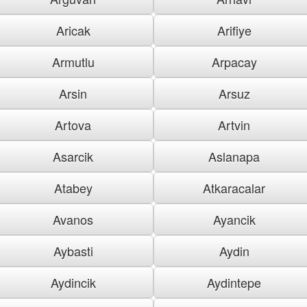
Aricak
Arifiye
Armutlu
Arpacay
Arsin
Arsuz
Artova
Artvin
Asarcik
Aslanapa
Atabey
Atkaracalar
Avanos
Ayancik
Aybasti
Aydin
Aydincik
Aydintepe