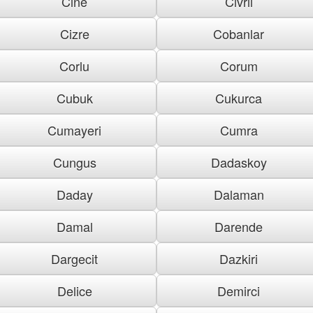
Cine
Civril
Cizre
Cobanlar
Corlu
Corum
Cubuk
Cukurca
Cumayeri
Cumra
Cungus
Dadaskoy
Daday
Dalaman
Damal
Darende
Dargecit
Dazkiri
Delice
Demirci