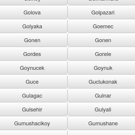
Golova
Golpazari
Golyaka
Goemec
Gonen
Gonen
Gordes
Gorele
Goynucek
Goynuk
Guce
Guclukonak
Gulagac
Gulnar
Gulsehir
Gulyali
Gumushacikoy
Gumushane