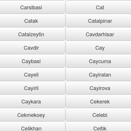
Carsibasi
Cat
Catak
Catalpinar
Catalzeytin
Cavdarhisar
Cavdir
Cay
Caybasi
Caycuma
Cayeli
Cayiralan
Cayirli
Cayirova
Caykara
Cekerek
Cekmekoey
Celebi
Celikhan
Celtik