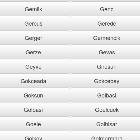
Gemlik
Genc
Gercus
Gerede
Gerger
Germencik
Gerze
Gevas
Geyve
Giresun
Gokceada
Gokcebey
Goksun
Golbasi
Golbasi
Goelcuek
Goele
Golhisar
Golkoy
Golmarmara