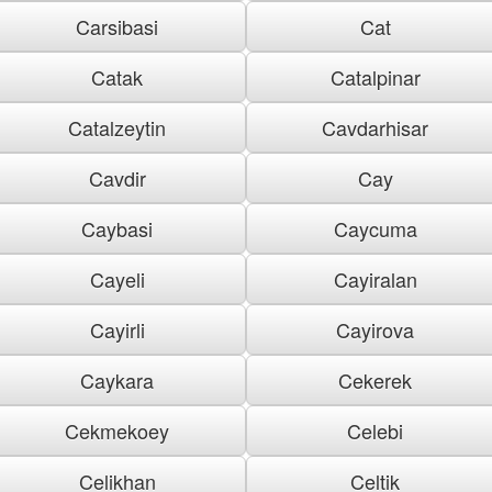
Carsibasi
Cat
Catak
Catalpinar
Catalzeytin
Cavdarhisar
Cavdir
Cay
Caybasi
Caycuma
Cayeli
Cayiralan
Cayirli
Cayirova
Caykara
Cekerek
Cekmekoey
Celebi
Celikhan
Celtik