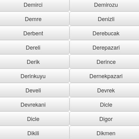
Demirci
Demirozu
Demre
Denizli
Derbent
Derebucak
Dereli
Derepazari
Derik
Derince
Derinkuyu
Dernekpazari
Develi
Devrek
Devrekani
Dicle
Dicle
Digor
Dikili
Dikmen