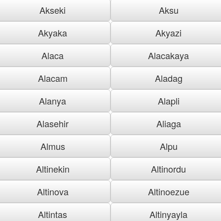
Akseki
Aksu
Akyaka
Akyazi
Alaca
Alacakaya
Alacam
Aladag
Alanya
Alapli
Alasehir
Aliaga
Almus
Alpu
Altinekin
Altinordu
Altinova
Altinoezue
Altintas
Altinyayla