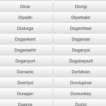
Dinar
Divrigi
Diyadin
Diyarbakir
Dodurga
Doganhisar
Dogankent
Dogansar
Dogansehir
Doganyol
Doganyurt
Dogubayazit
Domanic
Dortdivan
Doertyol
Dumlupinar
Duragan
Dursunbey
Duezce
Duzici