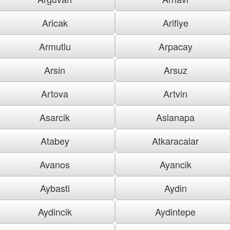
Aricak
Arifiye
Armutlu
Arpacay
Arsin
Arsuz
Artova
Artvin
Asarcik
Aslanapa
Atabey
Atkaracalar
Avanos
Ayancik
Aybasti
Aydin
Aydincik
Aydintepe