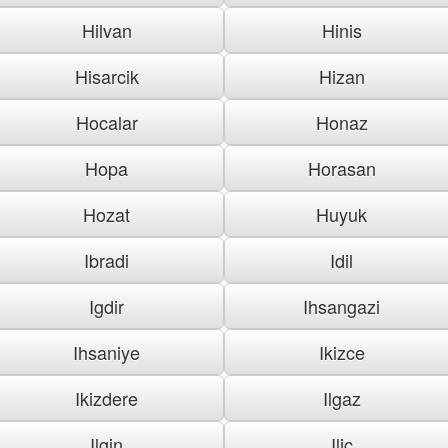
Hilvan
Hinis
Hisarcik
Hizan
Hocalar
Honaz
Hopa
Horasan
Hozat
Huyuk
Ibradi
Idil
Igdir
Ihsangazi
Ihsaniye
Ikizce
Ikizdere
Ilgaz
Ilgin
Ilic