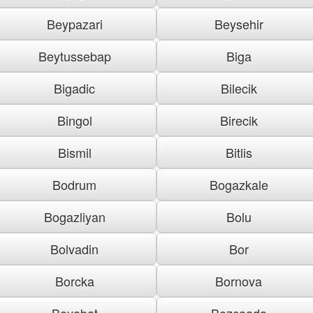
Beypazari
Beysehir
Beytussebap
Biga
Bigadic
Bilecik
Bingol
Birecik
Bismil
Bitlis
Bodrum
Bogazkale
Bogazliyan
Bolu
Bolvadin
Bor
Borcka
Bornova
Boyabat
Bozcaada