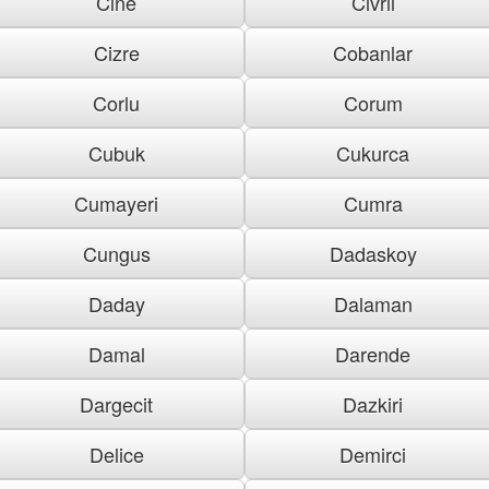
Cine
Civril
Cizre
Cobanlar
Corlu
Corum
Cubuk
Cukurca
Cumayeri
Cumra
Cungus
Dadaskoy
Daday
Dalaman
Damal
Darende
Dargecit
Dazkiri
Delice
Demirci