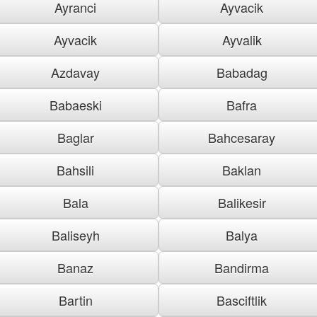
Ayranci
Ayvacik
Ayvacik
Ayvalik
Azdavay
Babadag
Babaeski
Bafra
Baglar
Bahcesaray
Bahsili
Baklan
Bala
Balikesir
Baliseyh
Balya
Banaz
Bandirma
Bartin
Basciftlik