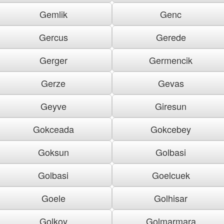
Gemlik
Genc
Gercus
Gerede
Gerger
Germencik
Gerze
Gevas
Geyve
Giresun
Gokceada
Gokcebey
Goksun
Golbasi
Golbasi
Goelcuek
Goele
Golhisar
Golkoy
Golmarmara