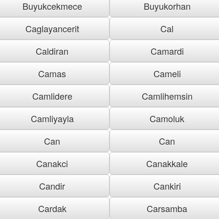
Buyukcekmece
Buyukorhan
Caglayancerit
Cal
Caldiran
Camardi
Camas
Cameli
Camlidere
Camlihemsin
Camliyayla
Camoluk
Can
Can
Canakci
Canakkale
Candir
Cankiri
Cardak
Carsamba