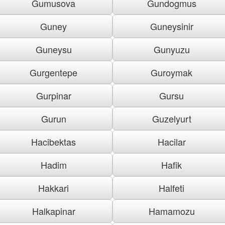
Gumusova
Gundogmus
Guney
Guneysinir
Guneysu
Gunyuzu
Gurgentepe
Guroymak
Gurpinar
Gursu
Gurun
Guzelyurt
Hacibektas
Hacilar
Hadim
Hafik
Hakkari
Halfeti
Halkapinar
Hamamozu