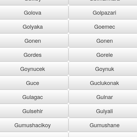
Golova
Golpazari
Golyaka
Goemec
Gonen
Gonen
Gordes
Gorele
Goynucek
Goynuk
Guce
Guclukonak
Gulagac
Gulnar
Gulsehir
Gulyali
Gumushacikoy
Gumushane