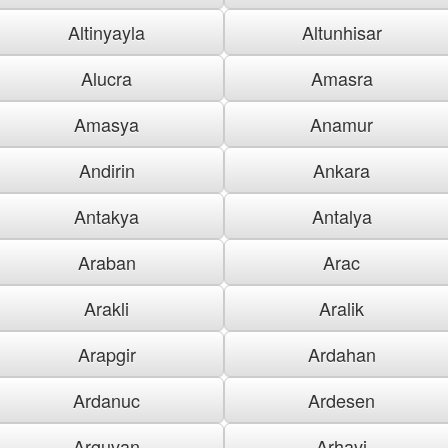
Altinyayla
Altunhisar
Alucra
Amasra
Amasya
Anamur
Andirin
Ankara
Antakya
Antalya
Araban
Arac
Arakli
Aralik
Arapgir
Ardahan
Ardanuc
Ardesen
Arguvan
Arhavi