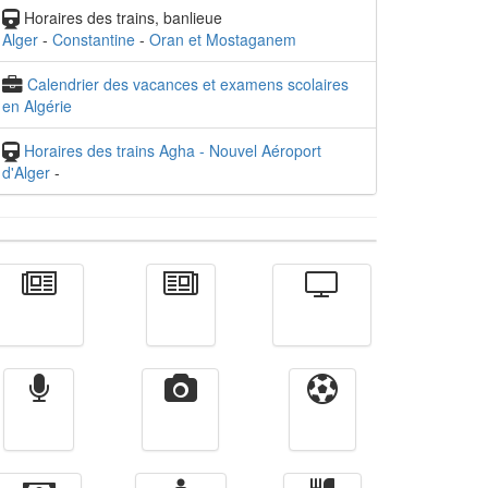
Horaires des trains, banlieue
Alger
-
Constantine
-
Oran et Mostaganem
Calendrier des vacances et examens scolaires
en Algérie
Horaires des trains Agha - Nouvel Aéroport
d'Alger
-
Actualité
الأخبار
Télévision
Radio
Vidéos
Sport