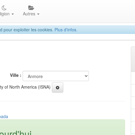
ligion
Autres
d pour exploiter les cookies.
Plus d'infos.
Ville :
ety of North America (ISNA)
anada
ourd'hui