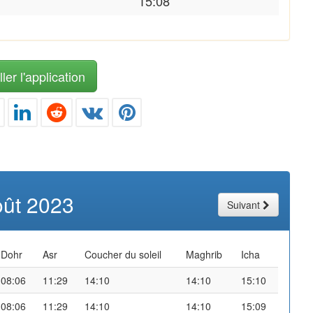
15:08
ler l'application
oût 2023
Suivant
Dohr
Asr
Coucher du soleil
Maghrib
Icha
08:06
11:29
14:10
14:10
15:10
08:06
11:29
14:10
14:10
15:09