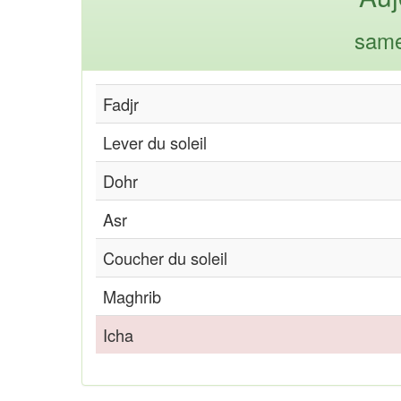
same
Fadjr
Lever du soleil
Dohr
Asr
Coucher du soleil
Maghrib
Icha