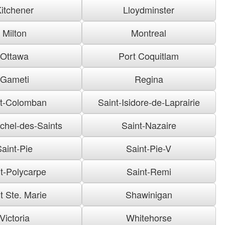
itchener
Lloydminster
Milton
Montreal
Ottawa
Port Coquitlam
Gameti
Regina
nt-Colomban
Saint-Isidore-de-Laprairie
ichel-des-Saints
Saint-Nazaire
Saint-Pie
Saint-Pie-V
t-Polycarpe
Saint-Remi
t Ste. Marie
Shawinigan
Victoria
Whitehorse