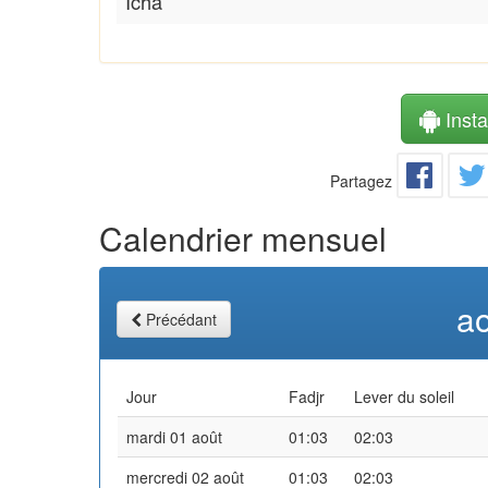
Icha
Instal
Partagez
Calendrier mensuel
a
Précédant
Jour
Fadjr
Lever du soleil
mardi 01 août
01:03
02:03
mercredi 02 août
01:03
02:03