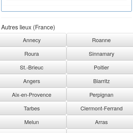
Autres lieux (France)
Annecy
Roanne
Roura
Sinnamary
St.-Brieuc
Poitier
Angers
Biarritz
Aix-en-Provence
Perpignan
Tarbes
Clermont-Ferrand
Melun
Arras