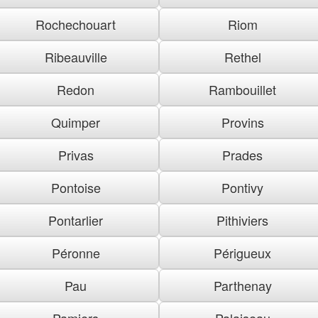
Rochechouart
Riom
Ribeauville
Rethel
Redon
Rambouillet
Quimper
Provins
Privas
Prades
Pontoise
Pontivy
Pontarlier
Pithiviers
Péronne
Périgueux
Pau
Parthenay
Pamiers
Palaiseau