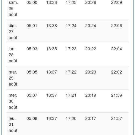
sam.
05:00
13:38
17:25
20:26
22:09
26
août
dim.
05:01
13:38
17:24
20:24
22:06
27
août
lun.
05:03
13:38
17:23
20:22
22:04
28
août
mar.
05:05
13:37
17:22
20:20
22:02
29
août
mer.
05:07
13:37
17:21
20:19
21:59
30
août
jeu.
05:08
13:37
17:20
20:17
21:57
31
août