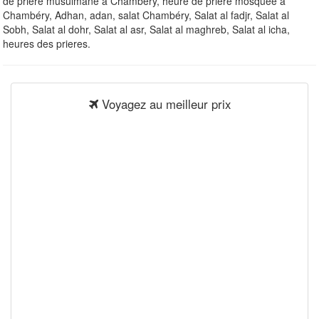
de priere musulmane à Chambéry, heure de priere mosquee à
Chambéry, Adhan, adan, salat Chambéry, Salat al fadjr, Salat al
Sobh, Salat al dohr, Salat al asr, Salat al maghreb, Salat al icha,
heures des prieres.
Voyagez au meilleur prix