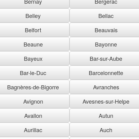
Bernay
Bergerac
Belley
Bellac
Belfort
Beauvais
Beaune
Bayonne
Bayeux
Bar-sur-Aube
Bar-le-Duc
Barcelonnette
Bagnères-de-Bigorre
Avranches
Avignon
Avesnes-sur-Helpe
Avallon
Autun
Aurillac
Auch