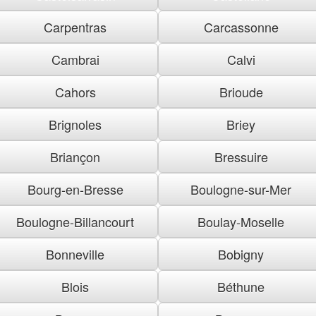
Carpentras
Carcassonne
Cambrai
Calvi
Cahors
Brioude
Brignoles
Briey
Briançon
Bressuire
Bourg-en-Bresse
Boulogne-sur-Mer
Boulogne-Billancourt
Boulay-Moselle
Bonneville
Bobigny
Blois
Béthune