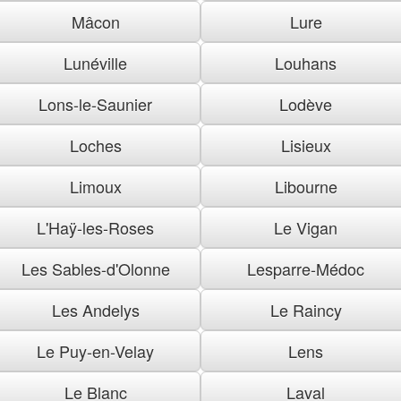
Mâcon
Lure
Lunéville
Louhans
Lons-le-Saunier
Lodève
Loches
Lisieux
Limoux
Libourne
L'Haÿ-les-Roses
Le Vigan
Les Sables-d'Olonne
Lesparre-Médoc
Les Andelys
Le Raincy
Le Puy-en-Velay
Lens
Le Blanc
Laval