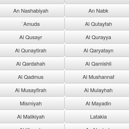
An Nashabiyah
An Nabk
`Amuda
Al Qutayfah
Al Qusayr
Al Qurayya
Al Qunaytirah
Al Qaryatayn
Al Qardahah
Al Qamishli
Al Qadmus
Al Mushannaf
Al Musayfirah
Al Mulayhah
Mismiyah
Al Mayadin
Al Malikiyah
Latakia