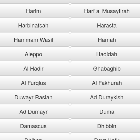
Harim
Harf al Musaytirah
Harbinafsah
Harasta
Hammam Wasil
Hamah
Aleppo
Hadidah
Al Hadir
Ghabaghib
Al Furqlus
Al Fakhurah
Duwayr Raslan
Ad Duraykish
Ad Dumayr
Duma
Damascus
Dhibbin
Dhiban
Dayr Hafir