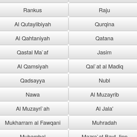
Rankus
Raju
Al Qutaylibiyah
Qurqina
Al Qahtaniyah
Qatana
Qastal Ma`af
Jasim
Al Qamsiyah
Qal`at al Madiq
Qadsayya
Nubl
Nawa
Al Muzayrib
Al Muzayri`ah
Al Jala'
Mukharram al Fawqani
Muhradah
Muhambal
Mazra`at Bayt Jinn