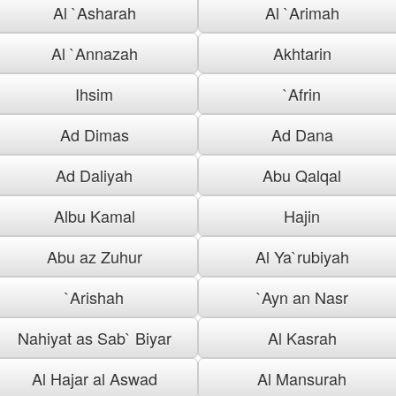
Al `Asharah
Al `Arimah
Al `Annazah
Akhtarin
Ihsim
`Afrin
Ad Dimas
Ad Dana
Ad Daliyah
Abu Qalqal
Albu Kamal
Hajin
Abu az Zuhur
Al Ya`rubiyah
`Arishah
`Ayn an Nasr
Nahiyat as Sab` Biyar
Al Kasrah
Al Hajar al Aswad
Al Mansurah