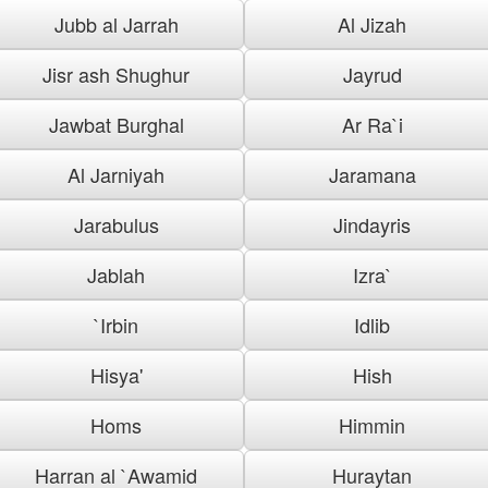
Jubb al Jarrah
Al Jizah
Jisr ash Shughur
Jayrud
Jawbat Burghal
Ar Ra`i
Al Jarniyah
Jaramana
Jarabulus
Jindayris
Jablah
Izra`
`Irbin
Idlib
Hisya'
Hish
Homs
Himmin
Harran al `Awamid
Huraytan