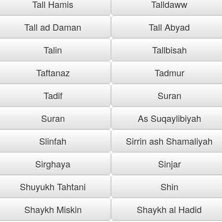
Tall Hamis
Talldaww
Tall ad Daman
Tall Abyad
Talin
Tallbisah
Taftanaz
Tadmur
Tadif
Suran
Suran
As Suqaylibiyah
Slinfah
Sirrin ash Shamaliyah
Sirghaya
Sinjar
Shuyukh Tahtani
Shin
Shaykh Miskin
Shaykh al Hadid