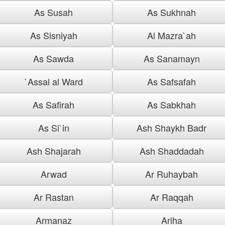
As Susah
As Sukhnah
As Sisniyah
Al Mazra`ah
As Sawda
As Sanamayn
`Assal al Ward
As Safsafah
As Safirah
As Sabkhah
As Si`in
Ash Shaykh Badr
Ash Shajarah
Ash Shaddadah
Arwad
Ar Ruhaybah
Ar Rastan
Ar Raqqah
Armanaz
Ariha