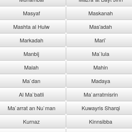
Masyaf
Maskanah
Mashta al Hulw
Mas'adah
Markadah
Mari`
Manbij
Ma`lula
Malah
Mahin
Ma`dan
Madaya
Al Ma`batli
Ma`arratmisrin
Ma`arrat an Nu`man
Kuwayris Sharqi
Kurnaz
Kinnsibba