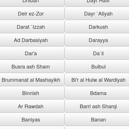
Deir ez-Zor
Dayr `Atiyah
Darat `Izzah
Darkush
Ad Darbasiyah
Darayya
Dar'a
Da`il
Busra ash Sham
Bulbul
Brummanat al Mashayikh
Bi'r al Hulw al Wardiyah
Binnish
Bdama
Ar Rawdah
Barri ash Sharqi
Baniyas
Banan