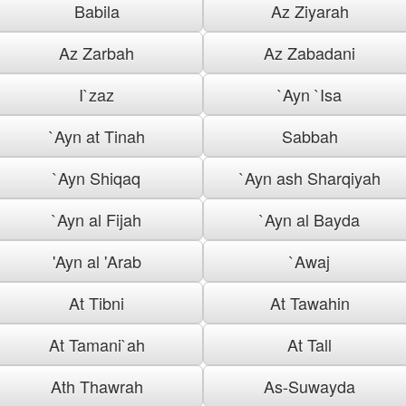
Babila
Az Ziyarah
Az Zarbah
Az Zabadani
I`zaz
`Ayn `Isa
`Ayn at Tinah
Sabbah
`Ayn Shiqaq
`Ayn ash Sharqiyah
`Ayn al Fijah
`Ayn al Bayda
'Ayn al 'Arab
`Awaj
At Tibni
At Tawahin
At Tamani`ah
At Tall
Ath Thawrah
As-Suwayda