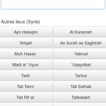
Autres lieux (Syrie)
`Ayn Halaqim
Al Karamah
`Ariqah
As Surah as Saghirah
Muh Hasan
Yabrud
Wadi al `Uyun
`Uqayribat
Tasil
Tartus
Tall Tamr
Tall Salhab
Tall Rif`at
Tallkalakh