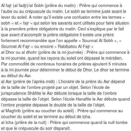
Al fajr (al fadjr)/al Sobh (prière du matin) : Prière qui commence à
l’aube ou au crépuscule du matin. Le sobh se termine juste avant le
lever du soleil. A noter qu’il existe une confusion entre les termes «
sobh » et « fajr » qui selon les savants sont utilisés pour faire allusion
à la première prière obligatoire du matin. Ceci s’explique par le fait
que avant d’accomplir la prière obligatoire il existe une prière
fortement recommandée que l’on appelle « Sounnat Al Sobh », «
Sounnat Al Fajr » ou encore « Rabibatou Al Fajr »
al Dhor ou al dhohr (prière de la mi-journée) : Prière qui commence à
la mi-journée, quand les rayons du soleil ont dépassé le méridien.
Par commodité de nombreux horaires de prières ajoutent 5 minutes
à la mi-journée pour déterminer le début de Dhor. Le dhor se termine
au début du Asr.
al Asr (prière de l’après-midi) : L’horaire de la prière du Asr dépend
de la taille de l’ombre projeté par un objet. Selon l’école de
jurisprudence Shâfiite le Asr débute lorsque la taille de l’ombre
dépasse la taille de l’objet. Selon l’école Hanafite le Asr débute quand
l’ombre projetée dépasse le double de la taille de l’objet.
al Maghrib (prière au coucher du soleil) : Prière qui commence au
coucher du soleil et se termine au début de icha.
al Icha (prière de la nuit) : Prière qui commence quand la nuit tombe
et que le crépuscule du soir disparaît.