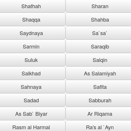
Shathah
Sharan
Shaqqa
Shahba
Saydnaya
Sa`sa`
Sarmin
Saraqib
Suluk
Salqin
Salkhad
As Salamiyah
Sahnaya
Safita
Sadad
Sabburah
As Sab` Biyar
Ar Riqama
Rasm al Harmal
Ra's al `Ayn