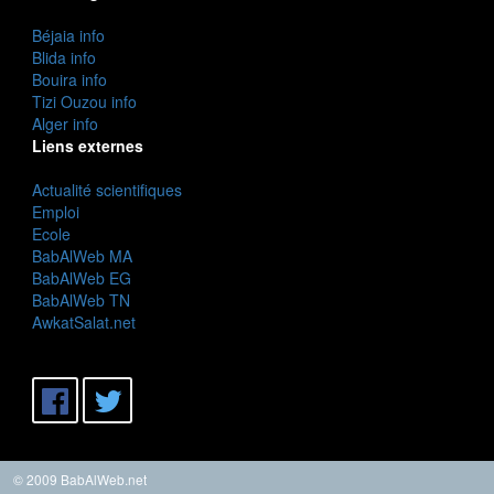
Béjaia info
Blida info
Bouira info
Tizi Ouzou info
Alger info
Liens externes
Actualité scientifiques
Emploi
Ecole
BabAlWeb MA
BabAlWeb EG
BabAlWeb TN
AwkatSalat.net
© 2009 BabAlWeb.net