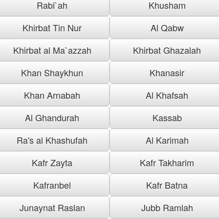
Rabi`ah
Khusham
Khirbat Tin Nur
Al Qabw
Khirbat al Ma`azzah
Khirbat Ghazalah
Khan Shaykhun
Khanasir
Khan Arnabah
Al Khafsah
Al Ghandurah
Kassab
Ra's al Khashufah
Al Karimah
Kafr Zayta
Kafr Takharim
Kafranbel
Kafr Batna
Junaynat Raslan
Jubb Ramlah