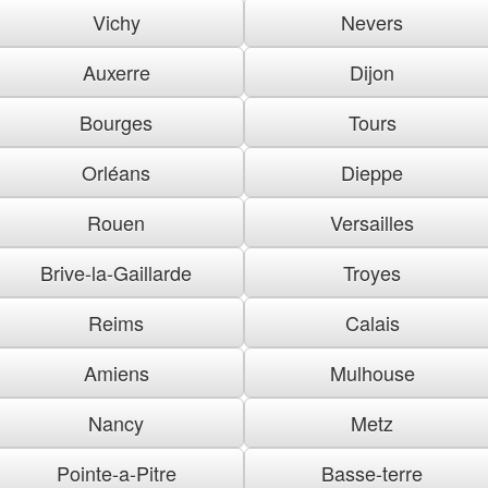
Vichy
Nevers
Auxerre
Dijon
Bourges
Tours
Orléans
Dieppe
Rouen
Versailles
Brive-la-Gaillarde
Troyes
Reims
Calais
Amiens
Mulhouse
Nancy
Metz
Pointe-a-Pitre
Basse-terre