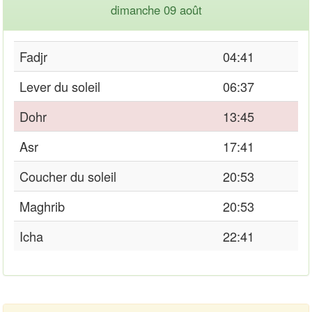
dimanche 09 août
Fadjr
04:41
Lever du soleil
06:37
Dohr
13:45
Asr
17:41
Coucher du soleil
20:53
Maghrib
20:53
Icha
22:41