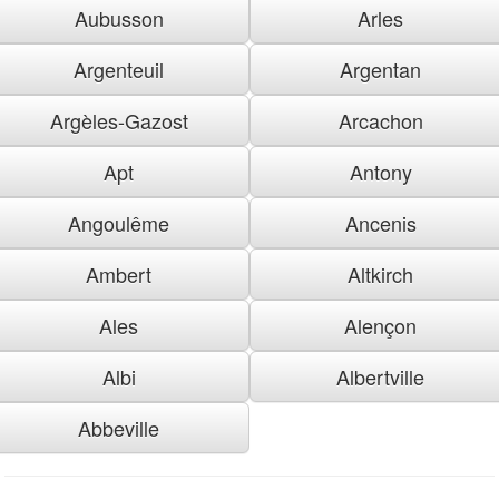
Aubusson
Arles
Argenteuil
Argentan
Argèles-Gazost
Arcachon
Apt
Antony
Angoulême
Ancenis
Ambert
Altkirch
Ales
Alençon
Albi
Albertville
Abbeville