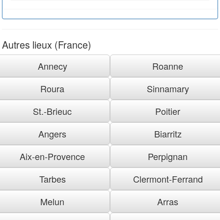
Autres lieux (France)
Annecy
Roanne
Roura
Sinnamary
St.-Brieuc
Poitier
Angers
Biarritz
Aix-en-Provence
Perpignan
Tarbes
Clermont-Ferrand
Melun
Arras