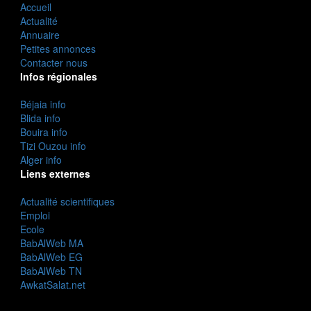
Accueil
Actualité
Annuaire
Petites annonces
Contacter nous
Infos régionales
Béjaia info
Blida info
Bouira info
Tizi Ouzou info
Alger info
Liens externes
Actualité scientifiques
Emploi
Ecole
BabAlWeb MA
BabAlWeb EG
BabAlWeb TN
AwkatSalat.net