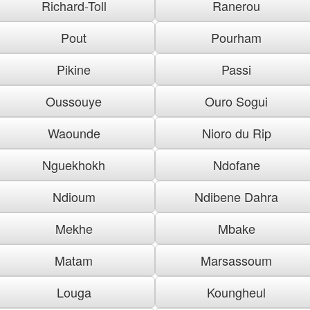
Richard-Toll
Ranerou
Pout
Pourham
Pikine
Passi
Oussouye
Ouro Sogui
Waounde
Nioro du Rip
Nguekhokh
Ndofane
Ndioum
Ndibene Dahra
Mekhe
Mbake
Matam
Marsassoum
Louga
Koungheul