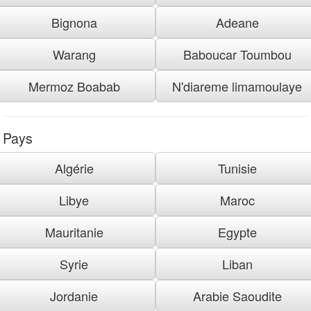
Bignona
Adeane
Warang
Baboucar Toumbou
Mermoz Boabab
N'diareme limamoulaye
Pays
Algérie
Tunisie
Libye
Maroc
Mauritanie
Egypte
Syrie
Liban
Jordanie
Arabie Saoudite