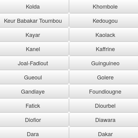
Kolda
Khombole
Keur Babakar Toumbou
Kedougou
Kayar
Kaolack
Kanel
Kaffrine
Joal-Fadiout
Guinguineo
Gueoul
Golere
Gandiaye
Foundiougne
Fatick
Diourbel
Diofior
Diawara
Dara
Dakar