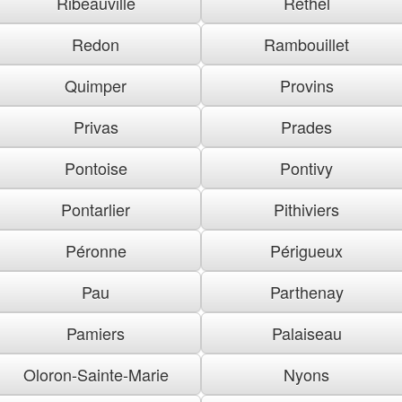
Ribeauville
Rethel
Redon
Rambouillet
Quimper
Provins
Privas
Prades
Pontoise
Pontivy
Pontarlier
Pithiviers
Péronne
Périgueux
Pau
Parthenay
Pamiers
Palaiseau
Oloron-Sainte-Marie
Nyons