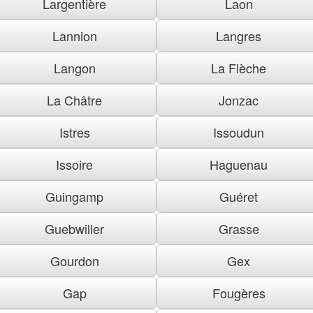
Largentière
Laon
Lannion
Langres
Langon
La Flèche
La Châtre
Jonzac
Istres
Issoudun
Issoire
Haguenau
Guingamp
Guéret
Guebwiller
Grasse
Gourdon
Gex
Gap
Fougères