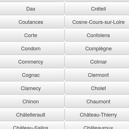
Dax
Créteil
Coutances
Cosne-Cours-sur-Loire
Corte
Confolens
Condom
Compiègne
Commercy
Colmar
Cognac
Clermont
Clamecy
Cholet
Chinon
Chaumont
Châtellerault
Château-Thierry
Château-Salins
Châteauroux