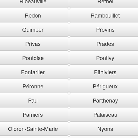
Ribeauville
Rethel
Redon
Rambouillet
Quimper
Provins
Privas
Prades
Pontoise
Pontivy
Pontarlier
Pithiviers
Péronne
Périgueux
Pau
Parthenay
Pamiers
Palaiseau
Oloron-Sainte-Marie
Nyons