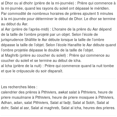
al Dhor ou al dhohr (prière de la mi-journée) : Prière qui commence à
la mi-journée, quand les rayons du soleil ont dépassé le méridien.
Par commodité de nombreux horaires de prières ajoutent 5 minutes
à la mi-journée pour déterminer le début de Dhor. Le dhor se termine
au début du Asr.
al Asr (prière de l’après-midi) : L’horaire de la prière du Asr dépend
de la taille de l’ombre projeté par un objet. Selon l’école de
jurisprudence Shâfiite le Asr débute lorsque la taille de l’ombre
dépasse la taille de l’objet. Selon l’école Hanafite le Asr débute quand
l’ombre projetée dépasse le double de la taille de l’objet.
al Maghrib (prière au coucher du soleil) : Prière qui commence au
coucher du soleil et se termine au début de icha.
al Icha (prière de la nuit) : Prière qui commence quand la nuit tombe
et que le crépuscule du soir disparaît.
Les recherches liées :
calendrier des prières à Pithiviers, awkat salat à Pithiviers, heure de
priere musulmane à Pithiviers, heure de priere mosquee à Pithiviers,
Adhan, adan, salat Pithiviers, Salat al fadjr, Salat al Sobh, Salat al
dohr, Salat al asr, Salat al maghreb, Salat al icha, heures des prieres.