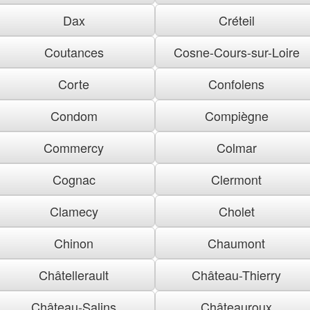
Dax
Créteil
Coutances
Cosne-Cours-sur-Loire
Corte
Confolens
Condom
Compiègne
Commercy
Colmar
Cognac
Clermont
Clamecy
Cholet
Chinon
Chaumont
Châtellerault
Château-Thierry
Château-Salins
Châteauroux