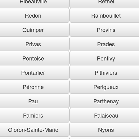
Ribeauville
Rethel
Redon
Rambouillet
Quimper
Provins
Privas
Prades
Pontoise
Pontivy
Pontarlier
Pithiviers
Péronne
Périgueux
Pau
Parthenay
Pamiers
Palaiseau
Oloron-Sainte-Marie
Nyons