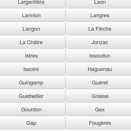
Largentière
Laon
Lannion
Langres
Langon
La Flèche
La Châtre
Jonzac
Istres
Issoudun
Issoire
Haguenau
Guingamp
Guéret
Guebwiller
Grasse
Gourdon
Gex
Gap
Fougères