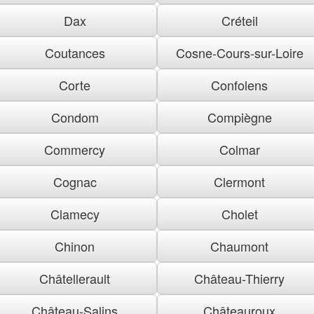
Dax
Créteil
Coutances
Cosne-Cours-sur-Loire
Corte
Confolens
Condom
Compiègne
Commercy
Colmar
Cognac
Clermont
Clamecy
Cholet
Chinon
Chaumont
Châtellerault
Château-Thierry
Château-Salins
Châteauroux