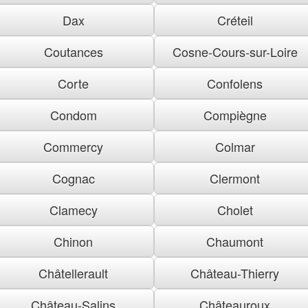
Dax
Créteil
Coutances
Cosne-Cours-sur-Loire
Corte
Confolens
Condom
Compiègne
Commercy
Colmar
Cognac
Clermont
Clamecy
Cholet
Chinon
Chaumont
Châtellerault
Château-Thierry
Château-Salins
Châteauroux