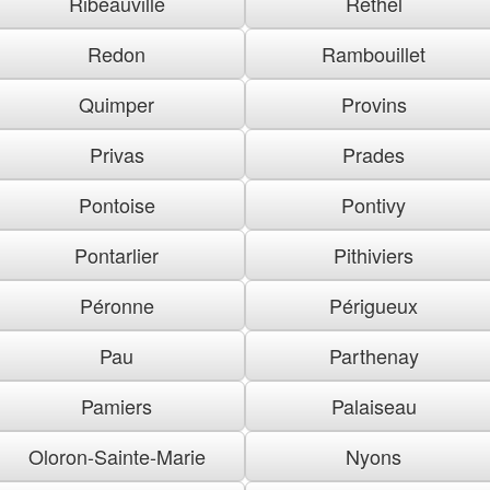
Ribeauville
Rethel
Redon
Rambouillet
Quimper
Provins
Privas
Prades
Pontoise
Pontivy
Pontarlier
Pithiviers
Péronne
Périgueux
Pau
Parthenay
Pamiers
Palaiseau
Oloron-Sainte-Marie
Nyons