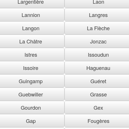
Largentière
Laon
Lannion
Langres
Langon
La Flèche
La Châtre
Jonzac
Istres
Issoudun
Issoire
Haguenau
Guingamp
Guéret
Guebwiller
Grasse
Gourdon
Gex
Gap
Fougères