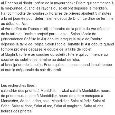
al Dhor ou al dhohr (prière de la mi-journée) : Prière qui commence à
la mi-journée, quand les rayons du soleil ont dépassé le méridien.
Par commodité de nombreux horaires de prières ajoutent 5 minutes
à la mi-journée pour déterminer le début de Dhor. Le dhor se termine
au début du Asr.
al Asr (prière de l’après-midi) : L’horaire de la prière du Asr dépend
de la taille de l’ombre projeté par un objet. Selon l’école de
jurisprudence Shâfiite le Asr débute lorsque la taille de l’ombre
dépasse la taille de l’objet. Selon l’école Hanafite le Asr débute quand
l’ombre projetée dépasse le double de la taille de l’objet.
al Maghrib (prière au coucher du soleil) : Prière qui commence au
coucher du soleil et se termine au début de icha.
al Icha (prière de la nuit) : Prière qui commence quand la nuit tombe
et que le crépuscule du soir disparaît.
Les recherches liées :
calendrier des prières à Montdidier, awkat salat à Montdidier, heure
de priere musulmane à Montdidier, heure de priere mosquee à
Montdidier, Adhan, adan, salat Montdidier, Salat al fadjr, Salat al
Sobh, Salat al dohr, Salat al asr, Salat al maghreb, Salat al icha,
heures des prieres.