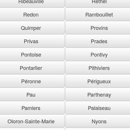
Ribeauville
Rethel
Redon
Rambouillet
Quimper
Provins
Privas
Prades
Pontoise
Pontivy
Pontarlier
Pithiviers
Péronne
Périgueux
Pau
Parthenay
Pamiers
Palaiseau
Oloron-Sainte-Marie
Nyons