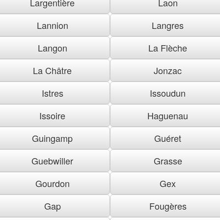
Largentière
Laon
Lannion
Langres
Langon
La Flèche
La Châtre
Jonzac
Istres
Issoudun
Issoire
Haguenau
Guingamp
Guéret
Guebwiller
Grasse
Gourdon
Gex
Gap
Fougères