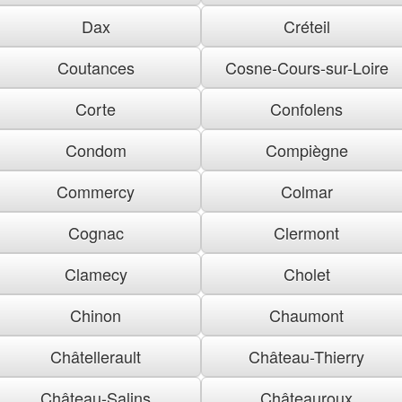
Dax
Créteil
Coutances
Cosne-Cours-sur-Loire
Corte
Confolens
Condom
Compiègne
Commercy
Colmar
Cognac
Clermont
Clamecy
Cholet
Chinon
Chaumont
Châtellerault
Château-Thierry
Château-Salins
Châteauroux