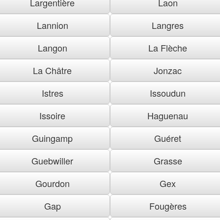
Largentière
Laon
Lannion
Langres
Langon
La Flèche
La Châtre
Jonzac
Istres
Issoudun
Issoire
Haguenau
Guingamp
Guéret
Guebwiller
Grasse
Gourdon
Gex
Gap
Fougères