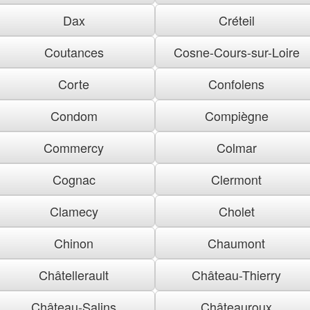
Dax
Créteil
Coutances
Cosne-Cours-sur-Loire
Corte
Confolens
Condom
Compiègne
Commercy
Colmar
Cognac
Clermont
Clamecy
Cholet
Chinon
Chaumont
Châtellerault
Château-Thierry
Château-Salins
Châteauroux