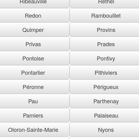
Ribeauville
Rethel
Redon
Rambouillet
Quimper
Provins
Privas
Prades
Pontoise
Pontivy
Pontarlier
Pithiviers
Péronne
Périgueux
Pau
Parthenay
Pamiers
Palaiseau
Oloron-Sainte-Marie
Nyons