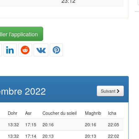
23:12
ler l'application
embre 2022
Suivant
Dohr
Asr
Coucher du soleil
Maghrib
Icha
13:32
17:15
20:16
20:16
22:05
13:32
17:14
20:13
20:13
22:02