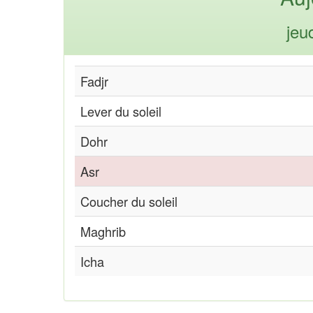
jeu
Fadjr
Lever du soleil
Dohr
Asr
Coucher du soleil
Maghrib
Icha