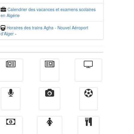
Calendrier des vacances et examens scolaires
en Algérie
Horaires des trains Agha - Nouvel Aéroport
d'Alger
-
Actualité
الأخبار
Télévision
Radio
Vidéos
Sport
Finance
Femmes
cuisine