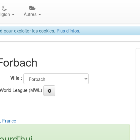
ligion
Autres
d pour exploiter les cookies.
Plus d'infos.
 Forbach
Ville :
 World League (MWL)
, France
ourd'hui