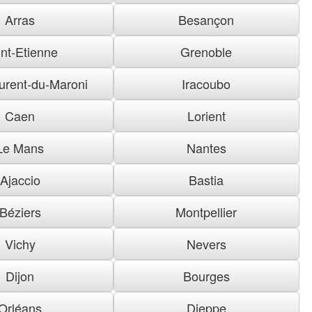
Arras
Besançon
nt-Etienne
Grenoble
urent-du-Maroni
Iracoubo
Caen
Lorient
Le Mans
Nantes
Ajaccio
Bastia
Béziers
Montpellier
Vichy
Nevers
Dijon
Bourges
Orléans
Dieppe