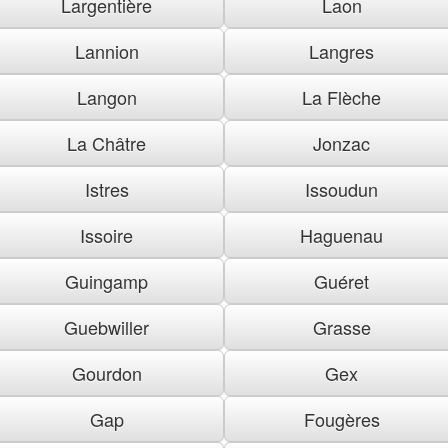
Largentière
Laon
Lannion
Langres
Langon
La Flèche
La Châtre
Jonzac
Istres
Issoudun
Issoire
Haguenau
Guingamp
Guéret
Guebwiller
Grasse
Gourdon
Gex
Gap
Fougères