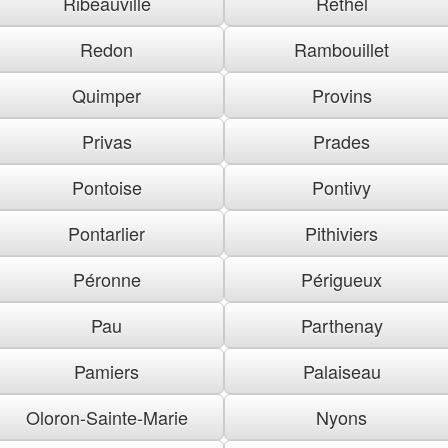
Ribeauville
Rethel
Redon
Rambouillet
Quimper
Provins
Privas
Prades
Pontoise
Pontivy
Pontarlier
Pithiviers
Péronne
Périgueux
Pau
Parthenay
Pamiers
Palaiseau
Oloron-Sainte-Marie
Nyons