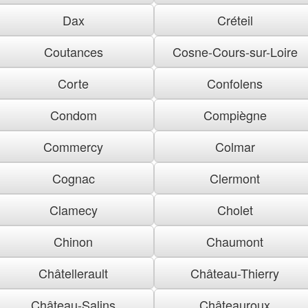
Dax
Créteil
Coutances
Cosne-Cours-sur-Loire
Corte
Confolens
Condom
Compiègne
Commercy
Colmar
Cognac
Clermont
Clamecy
Cholet
Chinon
Chaumont
Châtellerault
Château-Thierry
Château-Salins
Châteauroux