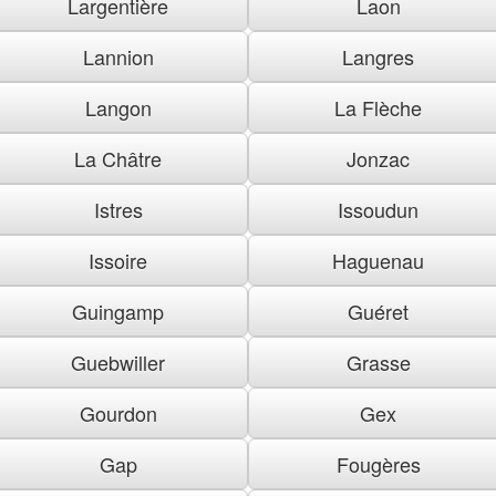
Largentière
Laon
Lannion
Langres
Langon
La Flèche
La Châtre
Jonzac
Istres
Issoudun
Issoire
Haguenau
Guingamp
Guéret
Guebwiller
Grasse
Gourdon
Gex
Gap
Fougères