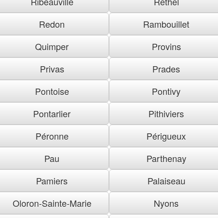
Ribeauville
Rethel
Redon
Rambouillet
Quimper
Provins
Privas
Prades
Pontoise
Pontivy
Pontarlier
Pithiviers
Péronne
Périgueux
Pau
Parthenay
Pamiers
Palaiseau
Oloron-Sainte-Marie
Nyons