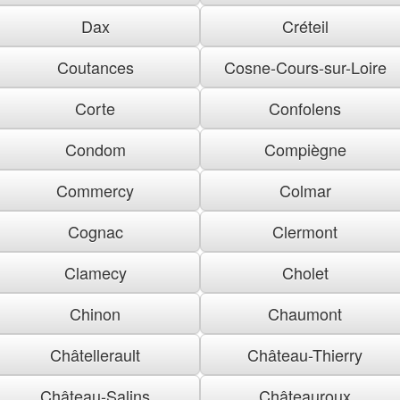
Dax
Créteil
Coutances
Cosne-Cours-sur-Loire
Corte
Confolens
Condom
Compiègne
Commercy
Colmar
Cognac
Clermont
Clamecy
Cholet
Chinon
Chaumont
Châtellerault
Château-Thierry
Château-Salins
Châteauroux