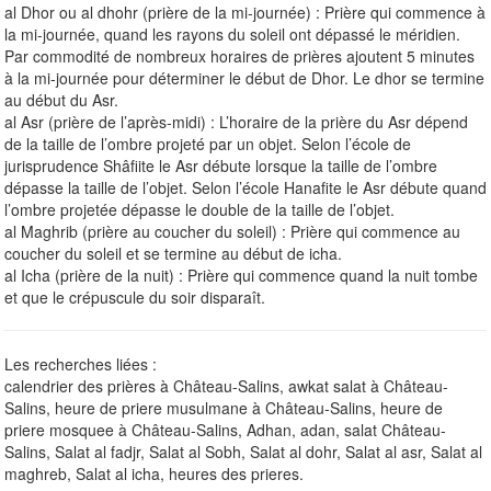
al Dhor ou al dhohr (prière de la mi-journée) : Prière qui commence à
la mi-journée, quand les rayons du soleil ont dépassé le méridien.
Par commodité de nombreux horaires de prières ajoutent 5 minutes
à la mi-journée pour déterminer le début de Dhor. Le dhor se termine
au début du Asr.
al Asr (prière de l’après-midi) : L’horaire de la prière du Asr dépend
de la taille de l’ombre projeté par un objet. Selon l’école de
jurisprudence Shâfiite le Asr débute lorsque la taille de l’ombre
dépasse la taille de l’objet. Selon l’école Hanafite le Asr débute quand
l’ombre projetée dépasse le double de la taille de l’objet.
al Maghrib (prière au coucher du soleil) : Prière qui commence au
coucher du soleil et se termine au début de icha.
al Icha (prière de la nuit) : Prière qui commence quand la nuit tombe
et que le crépuscule du soir disparaît.
Les recherches liées :
calendrier des prières à Château-Salins, awkat salat à Château-
Salins, heure de priere musulmane à Château-Salins, heure de
priere mosquee à Château-Salins, Adhan, adan, salat Château-
Salins, Salat al fadjr, Salat al Sobh, Salat al dohr, Salat al asr, Salat al
maghreb, Salat al icha, heures des prieres.