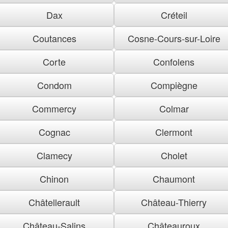
Dax
Créteil
Coutances
Cosne-Cours-sur-Loire
Corte
Confolens
Condom
Compiègne
Commercy
Colmar
Cognac
Clermont
Clamecy
Cholet
Chinon
Chaumont
Châtellerault
Château-Thierry
Château-Salins
Châteauroux