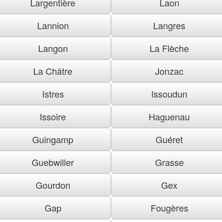
Largentière
Laon
Lannion
Langres
Langon
La Flèche
La Châtre
Jonzac
Istres
Issoudun
Issoire
Haguenau
Guingamp
Guéret
Guebwiller
Grasse
Gourdon
Gex
Gap
Fougères