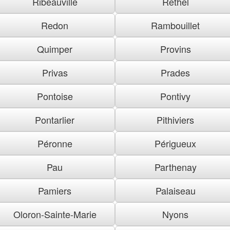
Ribeauville
Rethel
Redon
Rambouillet
Quimper
Provins
Privas
Prades
Pontoise
Pontivy
Pontarlier
Pithiviers
Péronne
Périgueux
Pau
Parthenay
Pamiers
Palaiseau
Oloron-Sainte-Marie
Nyons