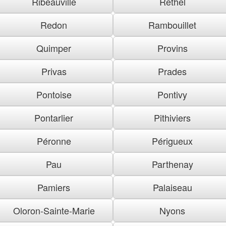
Ribeauville
Rethel
Redon
Rambouillet
Quimper
Provins
Privas
Prades
Pontoise
Pontivy
Pontarlier
Pithiviers
Péronne
Périgueux
Pau
Parthenay
Pamiers
Palaiseau
Oloron-Sainte-Marie
Nyons