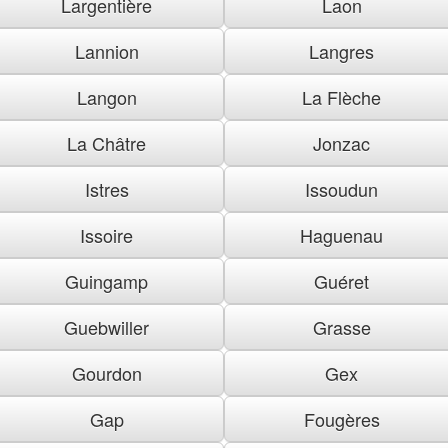
Largentière
Laon
Lannion
Langres
Langon
La Flèche
La Châtre
Jonzac
Istres
Issoudun
Issoire
Haguenau
Guingamp
Guéret
Guebwiller
Grasse
Gourdon
Gex
Gap
Fougères