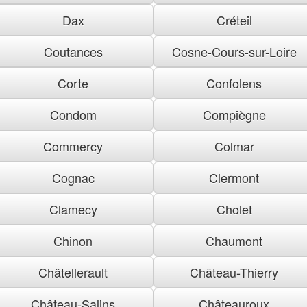
Dax
Créteil
Coutances
Cosne-Cours-sur-Loire
Corte
Confolens
Condom
Compiègne
Commercy
Colmar
Cognac
Clermont
Clamecy
Cholet
Chinon
Chaumont
Châtellerault
Château-Thierry
Château-Salins
Châteauroux