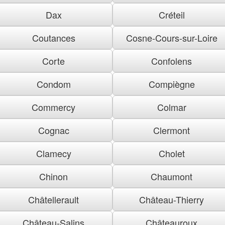
Dax
Créteil
Coutances
Cosne-Cours-sur-Loire
Corte
Confolens
Condom
Compiègne
Commercy
Colmar
Cognac
Clermont
Clamecy
Cholet
Chinon
Chaumont
Châtellerault
Château-Thierry
Château-Salins
Châteauroux