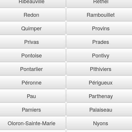
Ribeauville
Rethel
Redon
Rambouillet
Quimper
Provins
Privas
Prades
Pontoise
Pontivy
Pontarlier
Pithiviers
Péronne
Périgueux
Pau
Parthenay
Pamiers
Palaiseau
Oloron-Sainte-Marie
Nyons