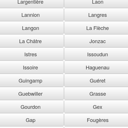
Largentière
Laon
Lannion
Langres
Langon
La Flèche
La Châtre
Jonzac
Istres
Issoudun
Issoire
Haguenau
Guingamp
Guéret
Guebwiller
Grasse
Gourdon
Gex
Gap
Fougères