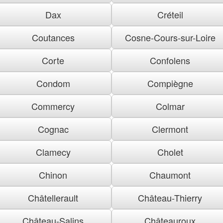
Dax
Créteil
Coutances
Cosne-Cours-sur-Loire
Corte
Confolens
Condom
Compiègne
Commercy
Colmar
Cognac
Clermont
Clamecy
Cholet
Chinon
Chaumont
Châtellerault
Château-Thierry
Château-Salins
Châteauroux