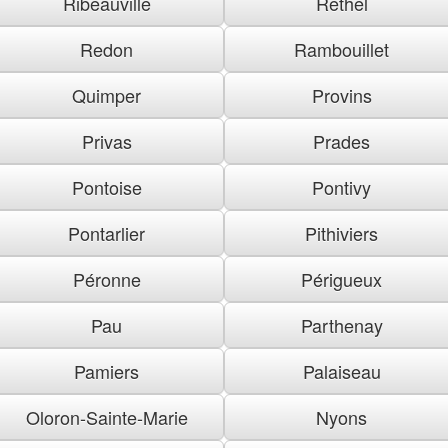
Ribeauville
Rethel
Redon
Rambouillet
Quimper
Provins
Privas
Prades
Pontoise
Pontivy
Pontarlier
Pithiviers
Péronne
Périgueux
Pau
Parthenay
Pamiers
Palaiseau
Oloron-Sainte-Marie
Nyons