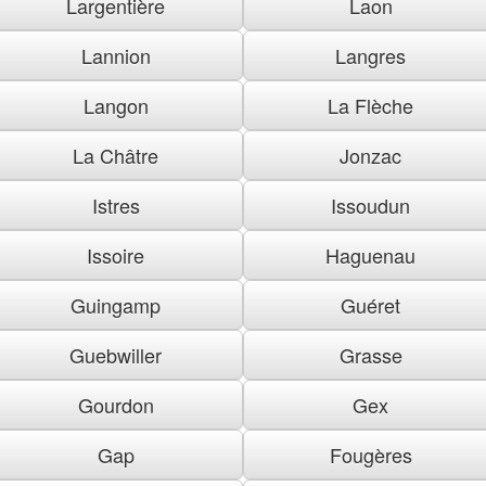
Largentière
Laon
Lannion
Langres
Langon
La Flèche
La Châtre
Jonzac
Istres
Issoudun
Issoire
Haguenau
Guingamp
Guéret
Guebwiller
Grasse
Gourdon
Gex
Gap
Fougères