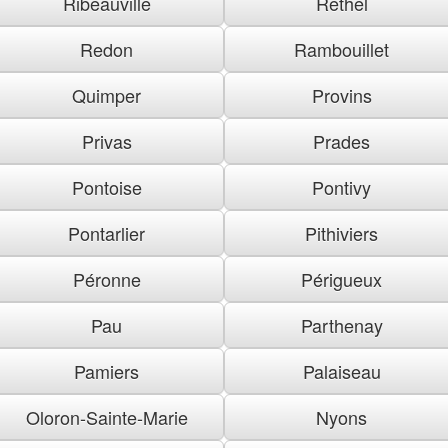
Ribeauville
Rethel
Redon
Rambouillet
Quimper
Provins
Privas
Prades
Pontoise
Pontivy
Pontarlier
Pithiviers
Péronne
Périgueux
Pau
Parthenay
Pamiers
Palaiseau
Oloron-Sainte-Marie
Nyons