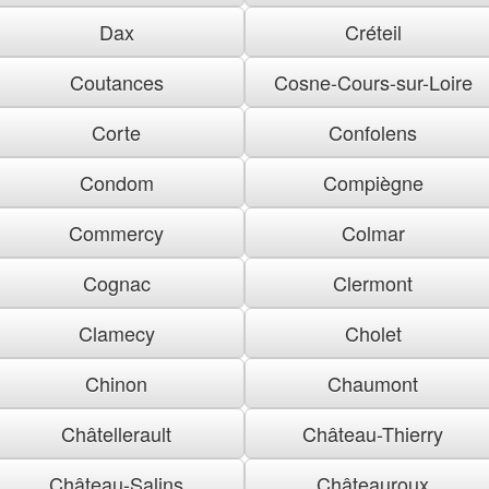
Dax
Créteil
Coutances
Cosne-Cours-sur-Loire
Corte
Confolens
Condom
Compiègne
Commercy
Colmar
Cognac
Clermont
Clamecy
Cholet
Chinon
Chaumont
Châtellerault
Château-Thierry
Château-Salins
Châteauroux