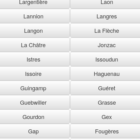
Largentière
Laon
Lannion
Langres
Langon
La Flèche
La Châtre
Jonzac
Istres
Issoudun
Issoire
Haguenau
Guingamp
Guéret
Guebwiller
Grasse
Gourdon
Gex
Gap
Fougères