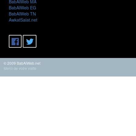
BabAlWeb MA
BabAlWeb EG
BabAlWeb TN
AwkatSalat.net
© 2009 BabAlWeb.net
Merci de votre visite