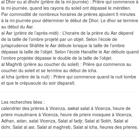
al Dhor ou al dhohr (prière de la mi-journée) : Prière qui commence à
la mi-journée, quand les rayons du soleil ont dépassé le méridien.
Par commodité de nombreux horaires de prières ajoutent 5 minutes
à la mi-journée pour déterminer le début de Dhor. Le dhor se termine
au début du Asr.
al Asr (prière de l’après-midi) : L’horaire de la prière du Asr dépend
de la taille de l’ombre projeté par un objet. Selon l’école de
jurisprudence Shâfiite le Asr débute lorsque la taille de l’ombre
dépasse la taille de l’objet. Selon l’école Hanafite le Asr débute quand
l’ombre projetée dépasse le double de la taille de l’objet.
al Maghrib (prière au coucher du soleil) : Prière qui commence au
coucher du soleil et se termine au début de icha.
al Icha (prière de la nuit) : Prière qui commence quand la nuit tombe
et que le crépuscule du soir disparaît.
Les recherches liées :
calendrier des prières à Vicenza, awkat salat à Vicenza, heure de
priere musulmane à Vicenza, heure de priere mosquee à Vicenza,
Adhan, adan, salat Vicenza, Salat al fadjr, Salat al Sobh, Salat al
dohr, Salat al asr, Salat al maghreb, Salat al icha, heures des prieres.