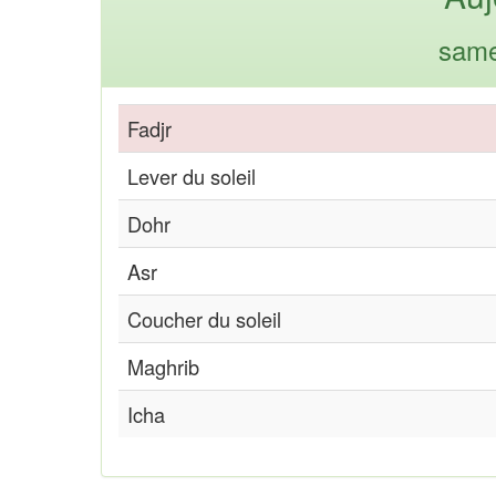
same
Fadjr
Lever du soleil
Dohr
Asr
Coucher du soleil
Maghrib
Icha