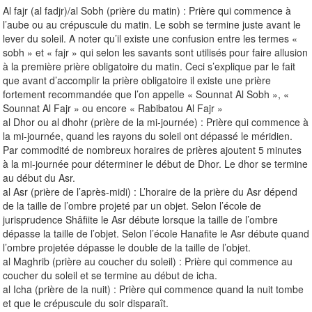
Al fajr (al fadjr)/al Sobh (prière du matin) : Prière qui commence à
l’aube ou au crépuscule du matin. Le sobh se termine juste avant le
lever du soleil. A noter qu’il existe une confusion entre les termes «
sobh » et « fajr » qui selon les savants sont utilisés pour faire allusion
à la première prière obligatoire du matin. Ceci s’explique par le fait
que avant d’accomplir la prière obligatoire il existe une prière
fortement recommandée que l’on appelle « Sounnat Al Sobh », «
Sounnat Al Fajr » ou encore « Rabibatou Al Fajr »
al Dhor ou al dhohr (prière de la mi-journée) : Prière qui commence à
la mi-journée, quand les rayons du soleil ont dépassé le méridien.
Par commodité de nombreux horaires de prières ajoutent 5 minutes
à la mi-journée pour déterminer le début de Dhor. Le dhor se termine
au début du Asr.
al Asr (prière de l’après-midi) : L’horaire de la prière du Asr dépend
de la taille de l’ombre projeté par un objet. Selon l’école de
jurisprudence Shâfiite le Asr débute lorsque la taille de l’ombre
dépasse la taille de l’objet. Selon l’école Hanafite le Asr débute quand
l’ombre projetée dépasse le double de la taille de l’objet.
al Maghrib (prière au coucher du soleil) : Prière qui commence au
coucher du soleil et se termine au début de icha.
al Icha (prière de la nuit) : Prière qui commence quand la nuit tombe
et que le crépuscule du soir disparaît.