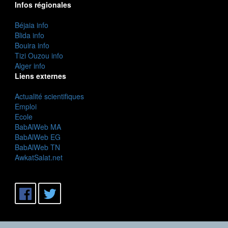
Infos régionales
Béjaia info
Blida info
Bouira info
Tizi Ouzou info
Alger info
Liens externes
Actualité scientifiques
Emploi
Ecole
BabAlWeb MA
BabAlWeb EG
BabAlWeb TN
AwkatSalat.net