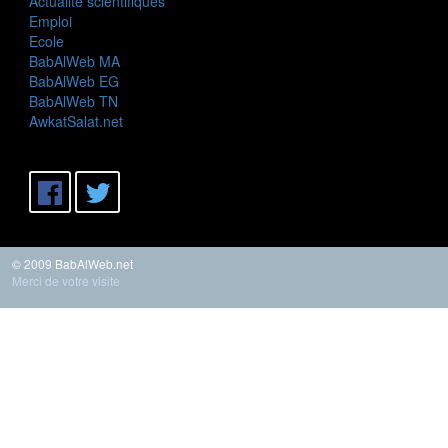
Actualité scientifiques
Emploi
Ecole
BabAlWeb MA
BabAlWeb EG
BabAlWeb TN
AwkatSalat.net
© 2009 BabAlWeb.net
Merci de votre visite