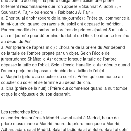
que avant d’accomplir la prière obligatoire il existe une prière
fortement recommandée que l’on appelle « Sounnat Al Sobh », «
Sounnat Al Fajr » ou encore « Rabibatou Al Fajr »
al Dhor ou al dhohr (prière de la mi-journée) : Prière qui commence à
la mi-journée, quand les rayons du soleil ont dépassé le méridien.
Par commodité de nombreux horaires de prières ajoutent 5 minutes
à la mi-journée pour déterminer le début de Dhor. Le dhor se termine
au début du Asr.
al Asr (prière de l’après-midi) : L’horaire de la prière du Asr dépend
de la taille de l’ombre projeté par un objet. Selon l’école de
jurisprudence Shâfiite le Asr débute lorsque la taille de l’ombre
dépasse la taille de l’objet. Selon l’école Hanafite le Asr débute quand
l’ombre projetée dépasse le double de la taille de l’objet.
al Maghrib (prière au coucher du soleil) : Prière qui commence au
coucher du soleil et se termine au début de icha.
al Icha (prière de la nuit) : Prière qui commence quand la nuit tombe
et que le crépuscule du soir disparaît.
Les recherches liées :
calendrier des prières à Madrid, awkat salat à Madrid, heure de
priere musulmane à Madrid, heure de priere mosquee à Madrid,
Adhan, adan, salat Madrid, Salat al fadjr, Salat al Sobh, Salat al dohr,