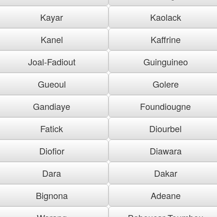
Kayar
Kaolack
Kanel
Kaffrine
Joal-Fadiout
Guinguineo
Gueoul
Golere
Gandiaye
Foundiougne
Fatick
Diourbel
Diofior
Diawara
Dara
Dakar
Bignona
Adeane