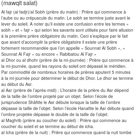
(mawqit salat)
Al fajr (al fadjr)/al Sobh (prière du matin) : Prière qui commence à
l’aube ou au crépuscule du matin. Le sobh se termine juste avant le
lever du soleil. A noter qu’il existe une confusion entre les termes «
sobh » et « fajr » qui selon les savants sont utilisés pour faire allusion
à la première prière obligatoire du matin. Ceci s’explique par le fait
que avant d’accomplir la prière obligatoire il existe une prière
fortement recommandée que l’on appelle « Sounnat Al Sobh », «
Sounnat Al Fajr » ou encore « Rabibatou Al Fajr »
al Dhor ou al dhohr (prière de la mi-journée) : Prière qui commence à
la mi-journée, quand les rayons du soleil ont dépassé le méridien.
Par commodité de nombreux horaires de prières ajoutent 5 minutes
à la mi-journée pour déterminer le début de Dhor. Le dhor se termine
au début du Asr.
al Asr (prière de l’après-midi) : L’horaire de la prière du Asr dépend
de la taille de l’ombre projeté par un objet. Selon l’école de
jurisprudence Shâfiite le Asr débute lorsque la taille de l’ombre
dépasse la taille de l’objet. Selon l’école Hanafite le Asr débute quand
l’ombre projetée dépasse le double de la taille de l’objet.
al Maghrib (prière au coucher du soleil) : Prière qui commence au
coucher du soleil et se termine au début de icha.
al Icha (prière de la nuit) : Prière qui commence quand la nuit tombe