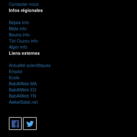
Contacter nous
Infos régionales
Béjaia info
Blida info
Bouira info
Tizi Ouzou info
Alger info
Liens externes
Actualité scientifiques
Emploi
Ecole
BabAlWeb MA
BabAlWeb EG
BabAlWeb TN
AwkatSalat.net