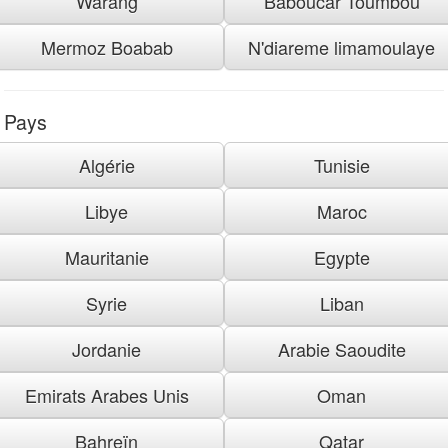
Warang
Baboucar Toumbou
Mermoz Boabab
N'diareme limamoulaye
Pays
Algérie
Tunisie
Libye
Maroc
Mauritanie
Egypte
Syrie
Liban
Jordanie
Arabie Saoudite
Emirats Arabes Unis
Oman
Bahreïn
Qatar