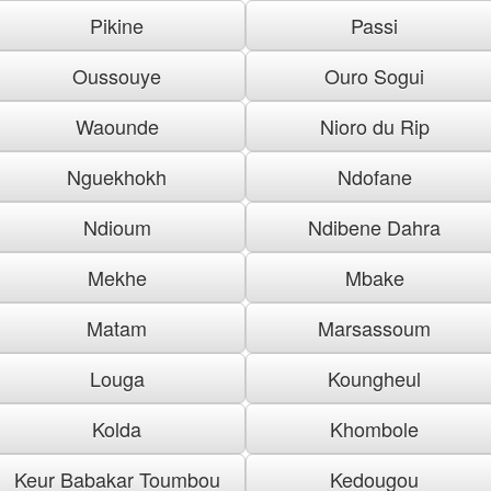
Pikine
Passi
Oussouye
Ouro Sogui
Waounde
Nioro du Rip
Nguekhokh
Ndofane
Ndioum
Ndibene Dahra
Mekhe
Mbake
Matam
Marsassoum
Louga
Koungheul
Kolda
Khombole
Keur Babakar Toumbou
Kedougou