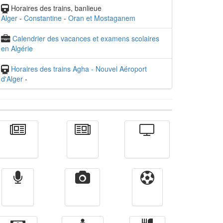
Horaires des trains, banlieue
Alger
-
Constantine
-
Oran et Mostaganem
Calendrier des vacances et examens scolaires
en Algérie
Horaires des trains Agha - Nouvel Aéroport
d'Alger
-
Actualité
الأخبار
Télévision
Radio
Vidéos
Sport