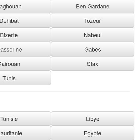
aghouan
Ben Gardane
Dehibat
Tozeur
Bizerte
Nabeul
asserine
Gabès
Kairouan
Sfax
Tunis
Tunisie
Libye
auritanie
Egypte