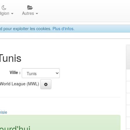
ligion
Autres
d pour exploiter les cookies.
Plus d'infos.
Tunis
Ville :
 World League (MWL)
isie
ourd'hui