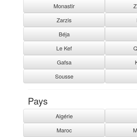
Monastir
Z
Zarzis
Béja
Le Kef
Q
Gafsa
Sousse
Pays
Algérie
Maroc
M