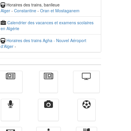
Horaires des trains, banlieue
Alger
-
Constantine
-
Oran et Mostaganem
Calendrier des vacances et examens scolaires
en Algérie
Horaires des trains Agha - Nouvel Aéroport
d'Alger
-
Actualité
الأخبار
Télévision
Radio
Vidéos
Sport