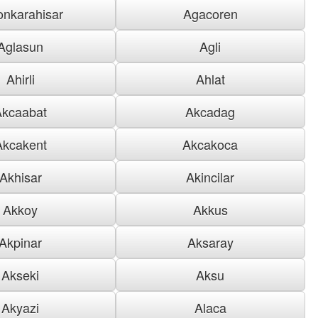
onkarahisar
Agacoren
Aglasun
Agli
Ahirli
Ahlat
Akcaabat
Akcadag
Akcakent
Akcakoca
Akhisar
Akincilar
Akkoy
Akkus
Akpinar
Aksaray
Akseki
Aksu
Akyazi
Alaca