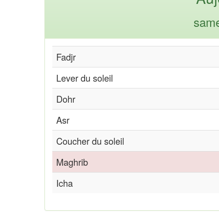
same
Fadjr
Lever du soleil
Dohr
Asr
Coucher du soleil
Maghrib
Icha