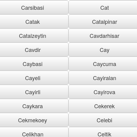
Carsibasi
Cat
Catak
Catalpinar
Catalzeytin
Cavdarhisar
Cavdir
Cay
Caybasi
Caycuma
Cayeli
Cayiralan
Cayirli
Cayirova
Caykara
Cekerek
Cekmekoey
Celebi
Celikhan
Celtik