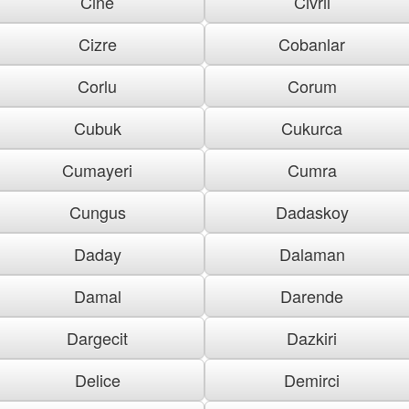
Cine
Civril
Cizre
Cobanlar
Corlu
Corum
Cubuk
Cukurca
Cumayeri
Cumra
Cungus
Dadaskoy
Daday
Dalaman
Damal
Darende
Dargecit
Dazkiri
Delice
Demirci