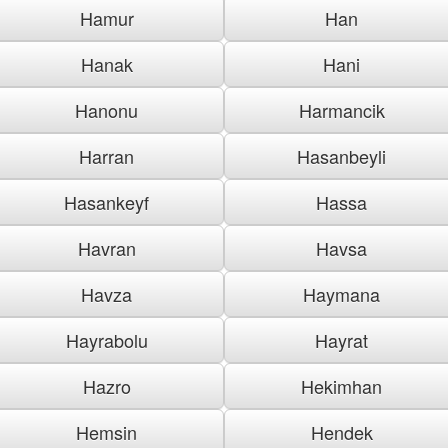
Hamur
Han
Hanak
Hani
Hanonu
Harmancik
Harran
Hasanbeyli
Hasankeyf
Hassa
Havran
Havsa
Havza
Haymana
Hayrabolu
Hayrat
Hazro
Hekimhan
Hemsin
Hendek