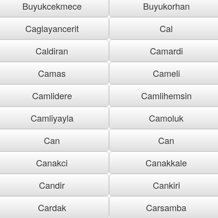
Buyukcekmece
Buyukorhan
Caglayancerit
Cal
Caldiran
Camardi
Camas
Cameli
Camlidere
Camlihemsin
Camliyayla
Camoluk
Can
Can
Canakci
Canakkale
Candir
Cankiri
Cardak
Carsamba