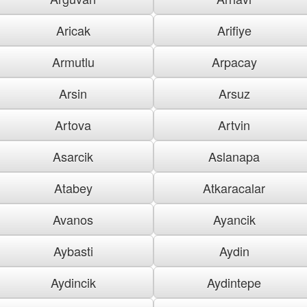
Aricak
Arifiye
Armutlu
Arpacay
Arsin
Arsuz
Artova
Artvin
Asarcik
Aslanapa
Atabey
Atkaracalar
Avanos
Ayancik
Aybasti
Aydin
Aydincik
Aydintepe