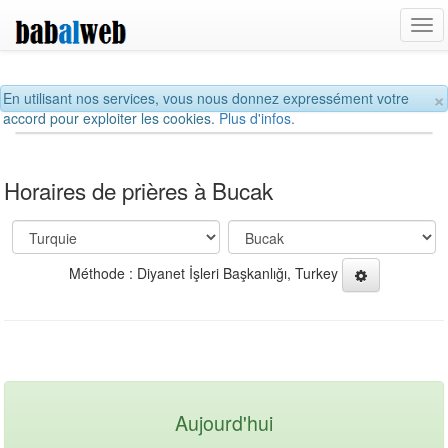
Tog
navi
×
En utilisant nos services, vous nous donnez expressément votre
accord pour exploiter les cookies.
Plus d'infos.
Horaires de prières à Bucak
Méthode : Diyanet İşleri Başkanlığı, Turkey
Aujourd'hui