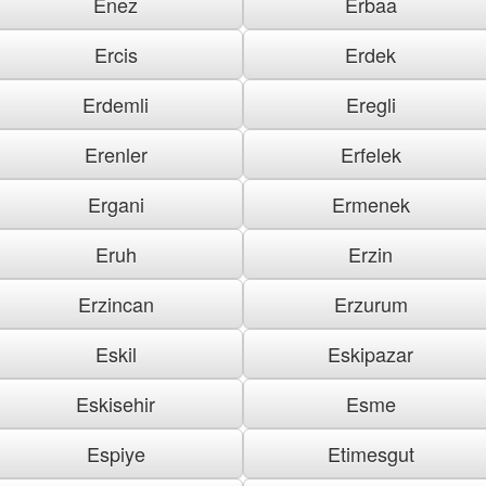
Enez
Erbaa
Ercis
Erdek
Erdemli
Eregli
Erenler
Erfelek
Ergani
Ermenek
Eruh
Erzin
Erzincan
Erzurum
Eskil
Eskipazar
Eskisehir
Esme
Espiye
Etimesgut