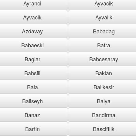
Ayranci
Ayvacik
Ayvacik
Ayvalik
Azdavay
Babadag
Babaeski
Bafra
Baglar
Bahcesaray
Bahsili
Baklan
Bala
Balikesir
Baliseyh
Balya
Banaz
Bandirma
Bartin
Basciftlik