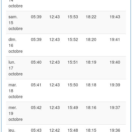
octobre
sam.
05:39
12:43
15:53
18:22
19:43
15
octobre
dim.
05:39
12:43
15:52
18:20
19:41
16
octobre
lun.
05:40
12:43
15:51
18:19
19:40
17
octobre
mar.
05:41
12:43
15:50
18:18
19:39
18
octobre
mer.
05:42
12:43
15:49
18:16
19:37
19
octobre
jeu.
05:43
12:42
15:48
18:15
19:36