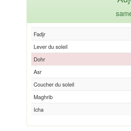
same
Fadjr
Lever du soleil
Dohr
Asr
Coucher du soleil
Maghrib
Icha