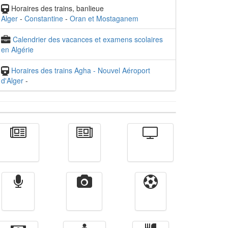
Horaires des trains, banlieue
Alger
-
Constantine
-
Oran et Mostaganem
Calendrier des vacances et examens scolaires
en Algérie
Horaires des trains Agha - Nouvel Aéroport
d'Alger
-
Actualité
الأخبار
Télévision
Radio
Vidéos
Sport