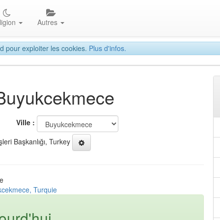
ligion
Autres
d pour exploiter les cookies.
Plus d'infos.
à Buyukcekmece
Ville :
şleri Başkanlığı, Turkey
ie
kcekmece, Turquie
ourd'hui