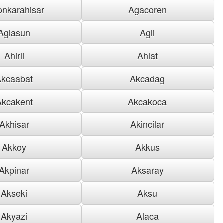
onkarahisar
Agacoren
Aglasun
Agli
Ahirli
Ahlat
Akcaabat
Akcadag
Akcakent
Akcakoca
Akhisar
Akincilar
Akkoy
Akkus
Akpinar
Aksaray
Akseki
Aksu
Akyazi
Alaca