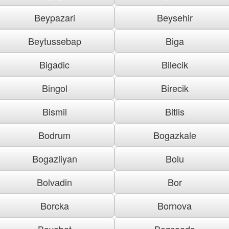
Beypazari
Beysehir
Beytussebap
Biga
Bigadic
Bilecik
Bingol
Birecik
Bismil
Bitlis
Bodrum
Bogazkale
Bogazliyan
Bolu
Bolvadin
Bor
Borcka
Bornova
Boyabat
Bozcaada