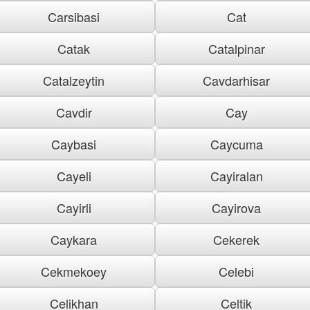
Carsibasi
Cat
Catak
Catalpinar
Catalzeytin
Cavdarhisar
Cavdir
Cay
Caybasi
Caycuma
Cayeli
Cayiralan
Cayirli
Cayirova
Caykara
Cekerek
Cekmekoey
Celebi
Celikhan
Celtik