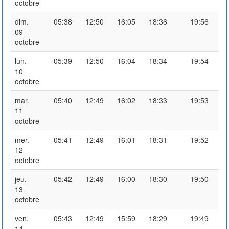
octobre
dim.
05:38
12:50
16:05
18:36
19:56
09
octobre
lun.
05:39
12:50
16:04
18:34
19:54
10
octobre
mar.
05:40
12:49
16:02
18:33
19:53
11
octobre
mer.
05:41
12:49
16:01
18:31
19:52
12
octobre
jeu.
05:42
12:49
16:00
18:30
19:50
13
octobre
ven.
05:43
12:49
15:59
18:29
19:49
14