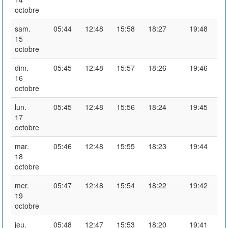
octobre
sam.
05:44
12:48
15:58
18:27
19:48
15
octobre
dim.
05:45
12:48
15:57
18:26
19:46
16
octobre
lun.
05:45
12:48
15:56
18:24
19:45
17
octobre
mar.
05:46
12:48
15:55
18:23
19:44
18
octobre
mer.
05:47
12:48
15:54
18:22
19:42
19
octobre
jeu.
05:48
12:47
15:53
18:20
19:41