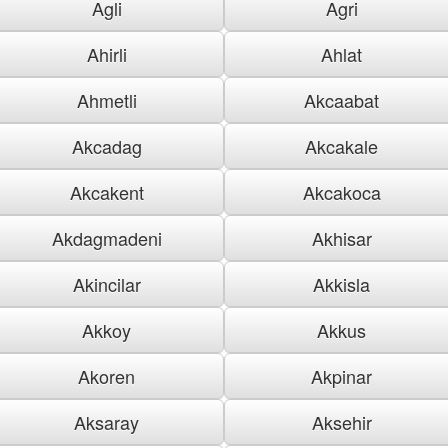
Agli
Agri
Ahirli
Ahlat
Ahmetli
Akcaabat
Akcadag
Akcakale
Akcakent
Akcakoca
Akdagmadeni
Akhisar
Akincilar
Akkisla
Akkoy
Akkus
Akoren
Akpinar
Aksaray
Aksehir