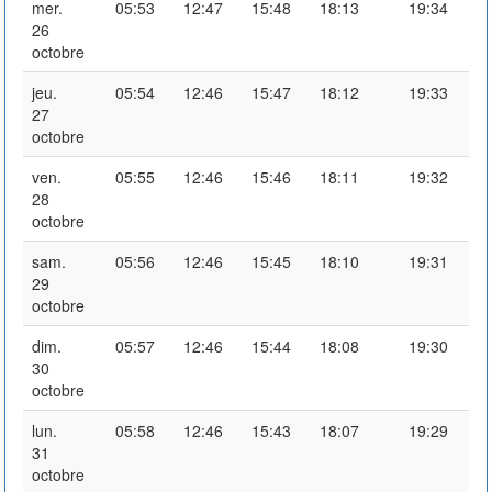
mer.
05:53
12:47
15:48
18:13
19:34
26
octobre
jeu.
05:54
12:46
15:47
18:12
19:33
27
octobre
ven.
05:55
12:46
15:46
18:11
19:32
28
octobre
sam.
05:56
12:46
15:45
18:10
19:31
29
octobre
dim.
05:57
12:46
15:44
18:08
19:30
30
octobre
lun.
05:58
12:46
15:43
18:07
19:29
31
octobre