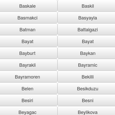
Baskale
Baskil
Basmakci
Basyayla
Batman
Battalgazi
Bayat
Bayat
Bayburt
Baykan
Bayrakli
Bayramic
Bayramoren
Bekilli
Belen
Besikduzu
Besiri
Besni
Beyagac
Beylikova