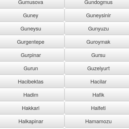
Gumusova
Gundogmus
Guney
Guneysinir
Guneysu
Gunyuzu
Gurgentepe
Guroymak
Gurpinar
Gursu
Gurun
Guzelyurt
Hacibektas
Hacilar
Hadim
Hafik
Hakkari
Halfeti
Halkapinar
Hamamozu