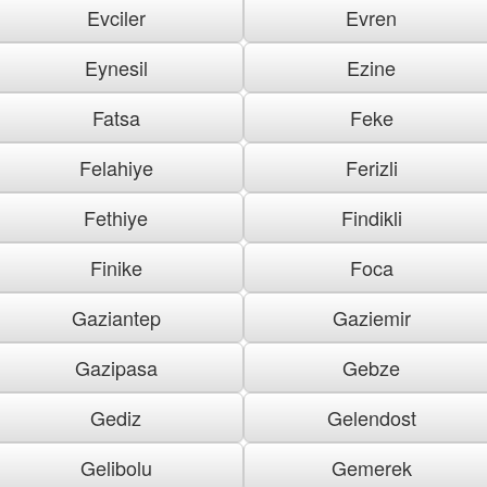
Evciler
Evren
Eynesil
Ezine
Fatsa
Feke
Felahiye
Ferizli
Fethiye
Findikli
Finike
Foca
Gaziantep
Gaziemir
Gazipasa
Gebze
Gediz
Gelendost
Gelibolu
Gemerek