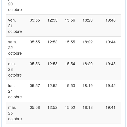
20
octobre
ven.
05:55
12:53
15:56
18:23
19:46
21
octobre
sam.
05:55
12:53
15:55
18:22
19:44
22
octobre
dim.
05:56
12:53
15:54
18:20
19:43
23
octobre
lun.
05:57
12:52
15:53
18:19
19:42
24
octobre
mar.
05:58
12:52
15:52
18:18
19:41
25
octobre