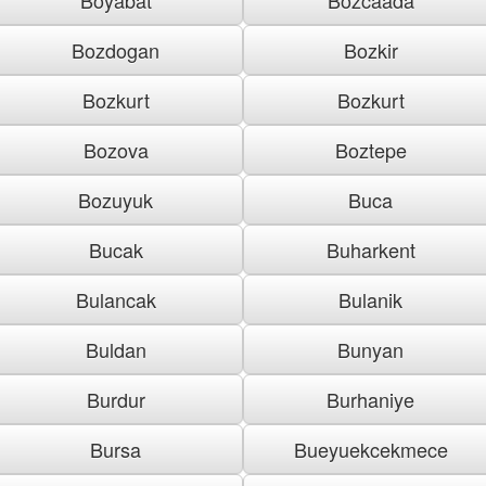
Bozdogan
Bozkir
Bozkurt
Bozkurt
Bozova
Boztepe
Bozuyuk
Buca
Bucak
Buharkent
Bulancak
Bulanik
Buldan
Bunyan
Burdur
Burhaniye
Bursa
Bueyuekcekmece