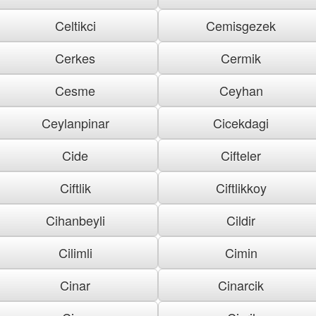
Celtikci
Cemisgezek
Cerkes
Cermik
Cesme
Ceyhan
Ceylanpinar
Cicekdagi
Cide
Cifteler
Ciftlik
Ciftlikkoy
Cihanbeyli
Cildir
Cilimli
Cimin
Cinar
Cinarcik