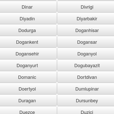
Dinar
Divrigi
Diyadin
Diyarbakir
Dodurga
Doganhisar
Dogankent
Dogansar
Dogansehir
Doganyol
Doganyurt
Dogubayazit
Domanic
Dortdivan
Doertyol
Dumlupinar
Duragan
Dursunbey
Duezce
Duzici