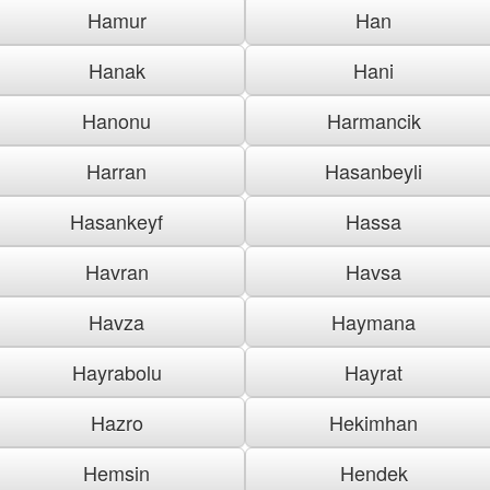
Hamur
Han
Hanak
Hani
Hanonu
Harmancik
Harran
Hasanbeyli
Hasankeyf
Hassa
Havran
Havsa
Havza
Haymana
Hayrabolu
Hayrat
Hazro
Hekimhan
Hemsin
Hendek