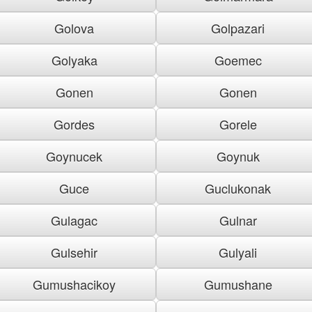
Golova
Golpazari
Golyaka
Goemec
Gonen
Gonen
Gordes
Gorele
Goynucek
Goynuk
Guce
Guclukonak
Gulagac
Gulnar
Gulsehir
Gulyali
Gumushacikoy
Gumushane