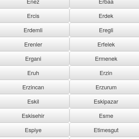
Enez
Erbaa
Ercis
Erdek
Erdemli
Eregli
Erenler
Erfelek
Ergani
Ermenek
Eruh
Erzin
Erzincan
Erzurum
Eskil
Eskipazar
Eskisehir
Esme
Espiye
Etimesgut