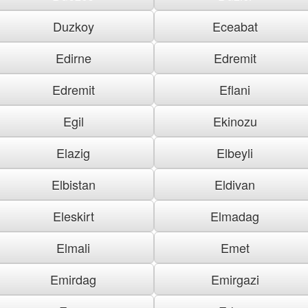
Duzkoy
Eceabat
Edirne
Edremit
Edremit
Eflani
Egil
Ekinozu
Elazig
Elbeyli
Elbistan
Eldivan
Eleskirt
Elmadag
Elmali
Emet
Emirdag
Emirgazi