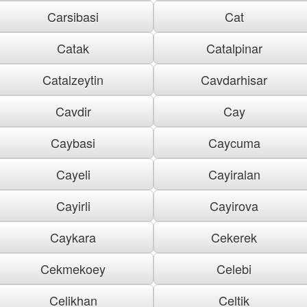
Carsibasi
Cat
Catak
Catalpinar
Catalzeytin
Cavdarhisar
Cavdir
Cay
Caybasi
Caycuma
Cayeli
Cayiralan
Cayirli
Cayirova
Caykara
Cekerek
Cekmekoey
Celebi
Celikhan
Celtik