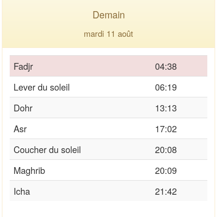
Demain
mardi 11 août
Fadjr
04:38
Lever du soleil
06:19
Dohr
13:13
Asr
17:02
Coucher du soleil
20:08
Maghrib
20:09
Icha
21:42