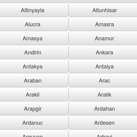
Altinyayla
Altunhisar
Alucra
Amasra
Amasya
Anamur
Andirin
Ankara
Antakya
Antalya
Araban
Arac
Arakli
Aralik
Arapgir
Ardahan
Ardanuc
Ardesen
Arguvan
Arhavi