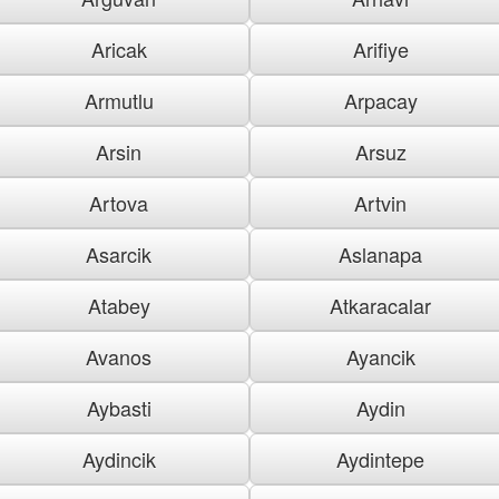
Aricak
Arifiye
Armutlu
Arpacay
Arsin
Arsuz
Artova
Artvin
Asarcik
Aslanapa
Atabey
Atkaracalar
Avanos
Ayancik
Aybasti
Aydin
Aydincik
Aydintepe