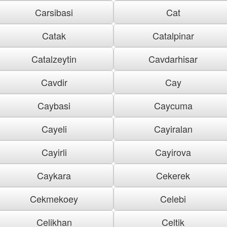
Carsibasi
Cat
Catak
Catalpinar
Catalzeytin
Cavdarhisar
Cavdir
Cay
Caybasi
Caycuma
Cayeli
Cayiralan
Cayirli
Cayirova
Caykara
Cekerek
Cekmekoey
Celebi
Celikhan
Celtik