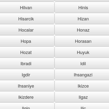
Hilvan
Hinis
Hisarcik
Hizan
Hocalar
Honaz
Hopa
Horasan
Hozat
Huyuk
Ibradi
Idil
Igdir
Ihsangazi
Ihsaniye
Ikizce
Ikizdere
Ilgaz
Ilgin
Ilic