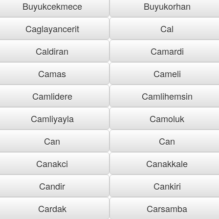
Buyukcekmece
Buyukorhan
Caglayancerit
Cal
Caldiran
Camardi
Camas
Cameli
Camlidere
Camlihemsin
Camliyayla
Camoluk
Can
Can
Canakci
Canakkale
Candir
Cankiri
Cardak
Carsamba