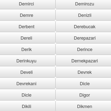
Demirci
Demirozu
Demre
Denizli
Derbent
Derebucak
Dereli
Derepazari
Derik
Derince
Derinkuyu
Dernekpazari
Develi
Devrek
Devrekani
Dicle
Dicle
Digor
Dikili
Dikmen