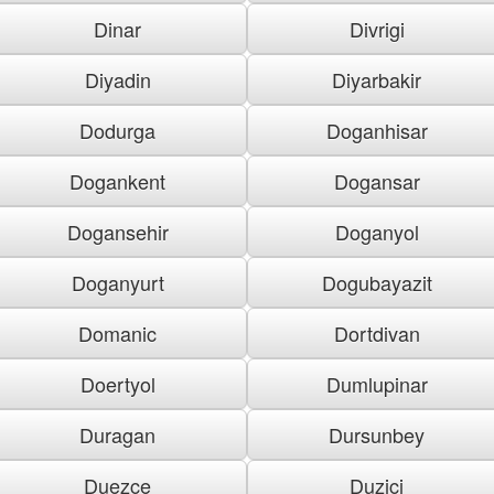
Dinar
Divrigi
Diyadin
Diyarbakir
Dodurga
Doganhisar
Dogankent
Dogansar
Dogansehir
Doganyol
Doganyurt
Dogubayazit
Domanic
Dortdivan
Doertyol
Dumlupinar
Duragan
Dursunbey
Duezce
Duzici