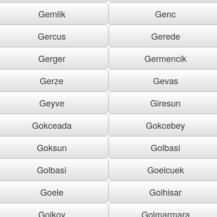
Gemlik
Genc
Gercus
Gerede
Gerger
Germencik
Gerze
Gevas
Geyve
Giresun
Gokceada
Gokcebey
Goksun
Golbasi
Golbasi
Goelcuek
Goele
Golhisar
Golkoy
Golmarmara