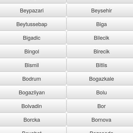
Beypazari
Beysehir
Beytussebap
Biga
Bigadic
Bilecik
Bingol
Birecik
Bismil
Bitlis
Bodrum
Bogazkale
Bogazliyan
Bolu
Bolvadin
Bor
Borcka
Bornova
Boyabat
Bozcaada