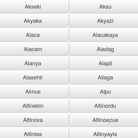
Akseki
Aksu
Akyaka
Akyazi
Alaca
Alacakaya
Alacam
Aladag
Alanya
Alapli
Alasehir
Aliaga
Almus
Alpu
Altinekin
Altinordu
Altinova
Altinoezue
Altintas
Altinyayla