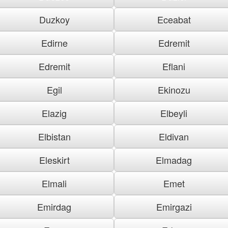
Duzkoy
Eceabat
Edirne
Edremit
Edremit
Eflani
Egil
Ekinozu
Elazig
Elbeyli
Elbistan
Eldivan
Eleskirt
Elmadag
Elmali
Emet
Emirdag
Emirgazi