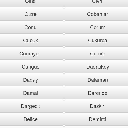
Cine
Civril
Cizre
Cobanlar
Corlu
Corum
Cubuk
Cukurca
Cumayeri
Cumra
Cungus
Dadaskoy
Daday
Dalaman
Damal
Darende
Dargecit
Dazkiri
Delice
Demirci