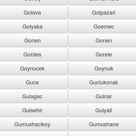
Golova
Golpazari
Golyaka
Goemec
Gonen
Gonen
Gordes
Gorele
Goynucek
Goynuk
Guce
Guclukonak
Gulagac
Gulnar
Gulsehir
Gulyali
Gumushacikoy
Gumushane