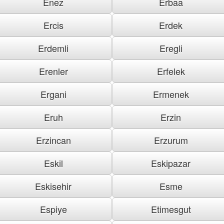
Enez
Erbaa
Ercis
Erdek
Erdemli
Eregli
Erenler
Erfelek
Ergani
Ermenek
Eruh
Erzin
Erzincan
Erzurum
Eskil
Eskipazar
Eskisehir
Esme
Espiye
Etimesgut