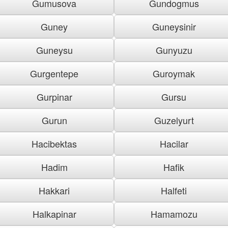
Gumusova
Gundogmus
Guney
Guneysinir
Guneysu
Gunyuzu
Gurgentepe
Guroymak
Gurpinar
Gursu
Gurun
Guzelyurt
Hacibektas
Hacilar
Hadim
Hafik
Hakkari
Halfeti
Halkapinar
Hamamozu