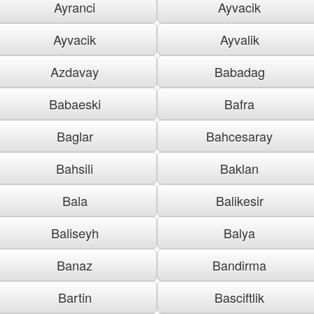
Ayranci
Ayvacik
Ayvacik
Ayvalik
Azdavay
Babadag
Babaeski
Bafra
Baglar
Bahcesaray
Bahsili
Baklan
Bala
Balikesir
Baliseyh
Balya
Banaz
Bandirma
Bartin
Basciftlik