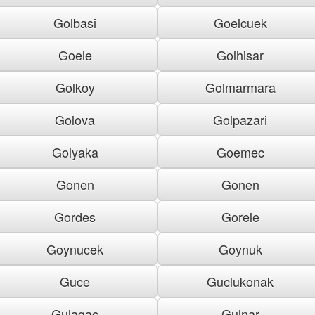
Golbasi
Goelcuek
Goele
Golhisar
Golkoy
Golmarmara
Golova
Golpazari
Golyaka
Goemec
Gonen
Gonen
Gordes
Gorele
Goynucek
Goynuk
Guce
Guclukonak
Gulagac
Gulnar