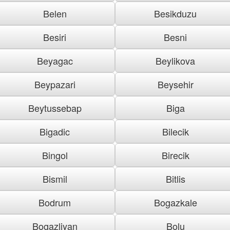
Belen
Besikduzu
Besiri
Besni
Beyagac
Beylikova
Beypazari
Beysehir
Beytussebap
Biga
Bigadic
Bilecik
Bingol
Birecik
Bismil
Bitlis
Bodrum
Bogazkale
Bogazliyan
Bolu