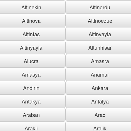
Altinekin
Altinordu
Altinova
Altinoezue
Altintas
Altinyayla
Altinyayla
Altunhisar
Alucra
Amasra
Amasya
Anamur
Andirin
Ankara
Antakya
Antalya
Araban
Arac
Arakli
Aralik