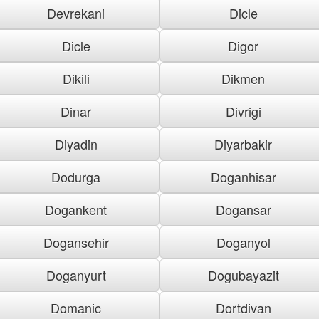
Devrekani
Dicle
Dicle
Digor
Dikili
Dikmen
Dinar
Divrigi
Diyadin
Diyarbakir
Dodurga
Doganhisar
Dogankent
Dogansar
Dogansehir
Doganyol
Doganyurt
Dogubayazit
Domanic
Dortdivan