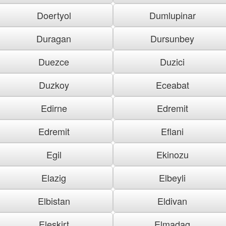
Doertyol
Dumlupinar
Duragan
Dursunbey
Duezce
Duzici
Duzkoy
Eceabat
Edirne
Edremit
Edremit
Eflani
Egil
Ekinozu
Elazig
Elbeyli
Elbistan
Eldivan
Eleskirt
Elmadag