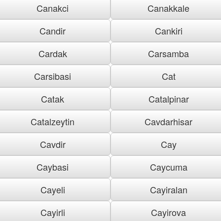
Canakci
Canakkale
Candir
Cankiri
Cardak
Carsamba
Carsibasi
Cat
Catak
Catalpinar
Catalzeytin
Cavdarhisar
Cavdir
Cay
Caybasi
Caycuma
Cayeli
Cayiralan
Cayirli
Cayirova