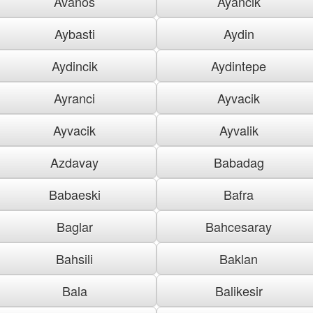
Avanos
Ayancik
Aybasti
Aydin
Aydincik
Aydintepe
Ayranci
Ayvacik
Ayvacik
Ayvalik
Azdavay
Babadag
Babaeski
Bafra
Baglar
Bahcesaray
Bahsili
Baklan
Bala
Balikesir