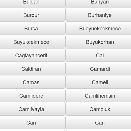
Buldan
Bunyan
Burdur
Burhaniye
Bursa
Bueyuekcekmece
Buyukcekmece
Buyukorhan
Caglayancerit
Cal
Caldiran
Camardi
Camas
Cameli
Camlidere
Camlihemsin
Camliyayla
Camoluk
Can
Can