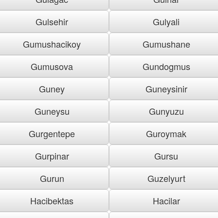
Gulsehir
Gulyali
Gumushacikoy
Gumushane
Gumusova
Gundogmus
Guney
Guneysinir
Guneysu
Gunyuzu
Gurgentepe
Guroymak
Gurpinar
Gursu
Gurun
Guzelyurt
Hacibektas
Hacilar