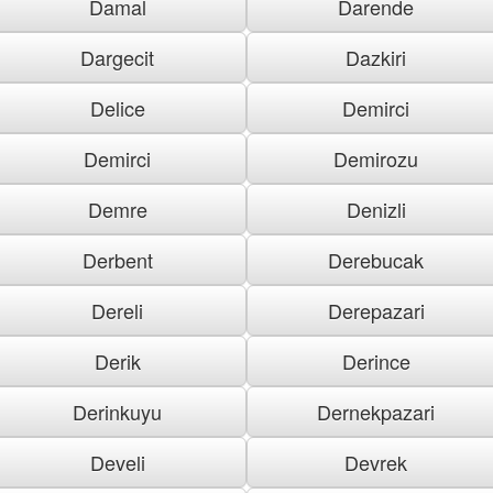
Damal
Darende
Dargecit
Dazkiri
Delice
Demirci
Demirci
Demirozu
Demre
Denizli
Derbent
Derebucak
Dereli
Derepazari
Derik
Derince
Derinkuyu
Dernekpazari
Develi
Devrek