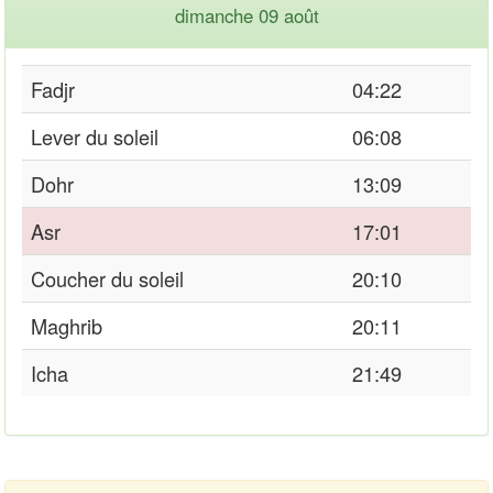
dimanche 09 août
Fadjr
04:22
Lever du soleil
06:08
Dohr
13:09
Asr
17:01
Coucher du soleil
20:10
Maghrib
20:11
Icha
21:49