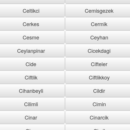
Celtikci
Cemisgezek
Cerkes
Cermik
Cesme
Ceyhan
Ceylanpinar
Cicekdagi
Cide
Cifteler
Ciftlik
Ciftlikkoy
Cihanbeyli
Cildir
Cilimli
Cimin
Cinar
Cinarcik