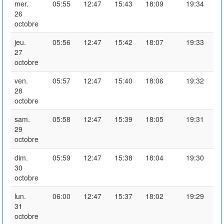
mer.
05:55
12:47
15:43
18:09
19:34
26
octobre
jeu.
05:56
12:47
15:42
18:07
19:33
27
octobre
ven.
05:57
12:47
15:40
18:06
19:32
28
octobre
sam.
05:58
12:47
15:39
18:05
19:31
29
octobre
dim.
05:59
12:47
15:38
18:04
19:30
30
octobre
lun.
06:00
12:47
15:37
18:02
19:29
31
octobre