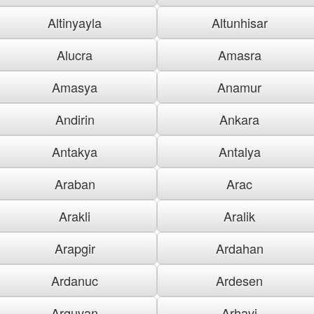
Altinyayla
Altunhisar
Alucra
Amasra
Amasya
Anamur
Andirin
Ankara
Antakya
Antalya
Araban
Arac
Arakli
Aralik
Arapgir
Ardahan
Ardanuc
Ardesen
Arguvan
Arhavi