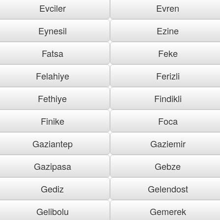
Evciler
Evren
Eynesil
Ezine
Fatsa
Feke
Felahiye
Ferizli
Fethiye
Findikli
Finike
Foca
Gaziantep
Gaziemir
Gazipasa
Gebze
Gediz
Gelendost
Gelibolu
Gemerek