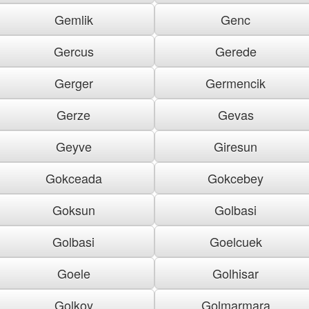
Gemlik
Genc
Gercus
Gerede
Gerger
Germencik
Gerze
Gevas
Geyve
Giresun
Gokceada
Gokcebey
Goksun
Golbasi
Golbasi
Goelcuek
Goele
Golhisar
Golkoy
Golmarmara