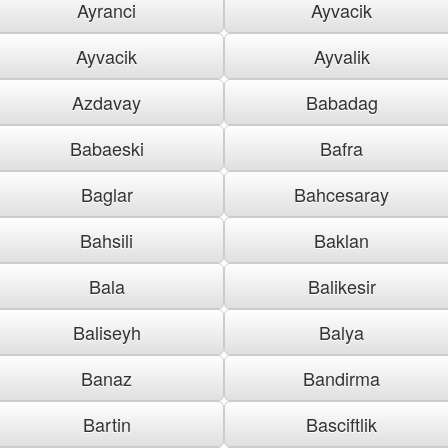
Ayranci
Ayvacik
Ayvacik
Ayvalik
Azdavay
Babadag
Babaeski
Bafra
Baglar
Bahcesaray
Bahsili
Baklan
Bala
Balikesir
Baliseyh
Balya
Banaz
Bandirma
Bartin
Basciftlik