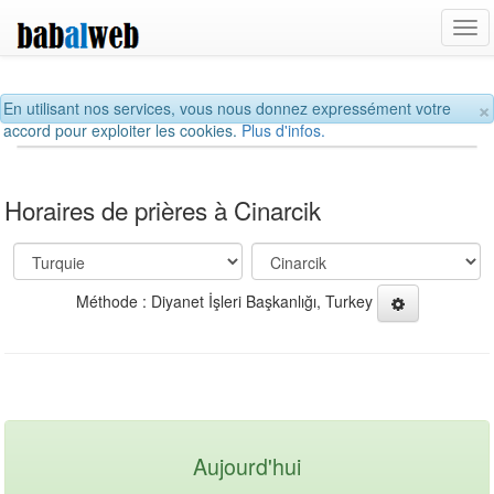
Tog
navi
×
En utilisant nos services, vous nous donnez expressément votre
accord pour exploiter les cookies.
Plus d'infos.
Horaires de prières à Cinarcik
Méthode : Diyanet İşleri Başkanlığı, Turkey
Aujourd'hui