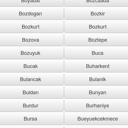
Bozdogan
Bozkir
Bozkurt
Bozkurt
Bozova
Boztepe
Bozuyuk
Buca
Bucak
Buharkent
Bulancak
Bulanik
Buldan
Bunyan
Burdur
Burhaniye
Bursa
Bueyuekcekmece