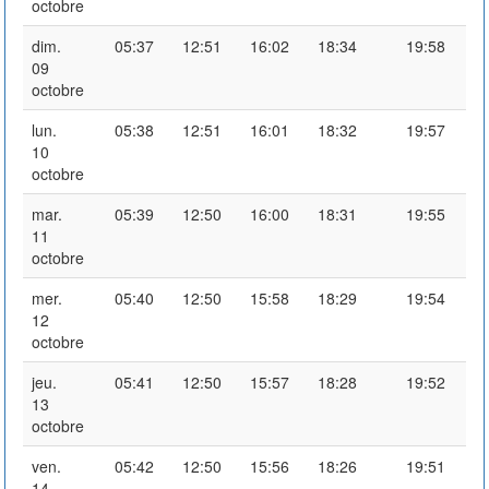
octobre
dim.
05:37
12:51
16:02
18:34
19:58
09
octobre
lun.
05:38
12:51
16:01
18:32
19:57
10
octobre
mar.
05:39
12:50
16:00
18:31
19:55
11
octobre
mer.
05:40
12:50
15:58
18:29
19:54
12
octobre
jeu.
05:41
12:50
15:57
18:28
19:52
13
octobre
ven.
05:42
12:50
15:56
18:26
19:51
14