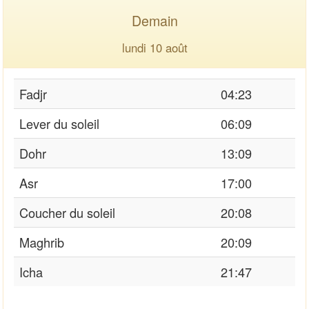
Demain
lundi 10 août
Fadjr
04:23
Lever du soleil
06:09
Dohr
13:09
Asr
17:00
Coucher du soleil
20:08
Maghrib
20:09
Icha
21:47