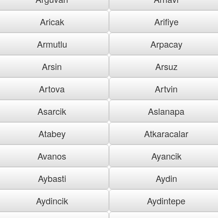
Aricak
Arifiye
Armutlu
Arpacay
Arsin
Arsuz
Artova
Artvin
Asarcik
Aslanapa
Atabey
Atkaracalar
Avanos
Ayancik
Aybasti
Aydin
Aydincik
Aydintepe