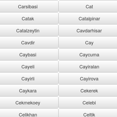
Carsibasi
Cat
Catak
Catalpinar
Catalzeytin
Cavdarhisar
Cavdir
Cay
Caybasi
Caycuma
Cayeli
Cayiralan
Cayirli
Cayirova
Caykara
Cekerek
Cekmekoey
Celebi
Celikhan
Celtik