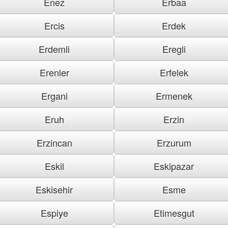
Enez
Erbaa
Ercis
Erdek
Erdemli
Eregli
Erenler
Erfelek
Ergani
Ermenek
Eruh
Erzin
Erzincan
Erzurum
Eskil
Eskipazar
Eskisehir
Esme
Espiye
Etimesgut