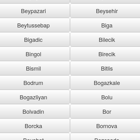
Beypazari
Beysehir
Beytussebap
Biga
Bigadic
Bilecik
Bingol
Birecik
Bismil
Bitlis
Bodrum
Bogazkale
Bogazliyan
Bolu
Bolvadin
Bor
Borcka
Bornova
Boyabat
Bozcaada