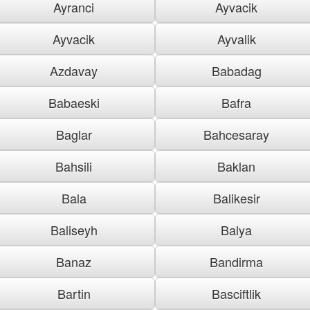
Ayranci
Ayvacik
Ayvacik
Ayvalik
Azdavay
Babadag
Babaeski
Bafra
Baglar
Bahcesaray
Bahsili
Baklan
Bala
Balikesir
Baliseyh
Balya
Banaz
Bandirma
Bartin
Basciftlik