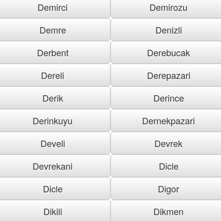
Demirci
Demirozu
Demre
Denizli
Derbent
Derebucak
Dereli
Derepazari
Derik
Derince
Derinkuyu
Dernekpazari
Develi
Devrek
Devrekani
Dicle
Dicle
Digor
Dikili
Dikmen