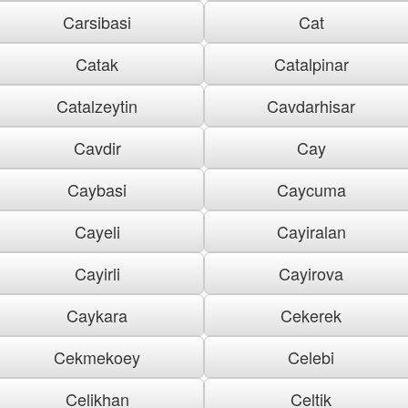
Carsibasi
Cat
Catak
Catalpinar
Catalzeytin
Cavdarhisar
Cavdir
Cay
Caybasi
Caycuma
Cayeli
Cayiralan
Cayirli
Cayirova
Caykara
Cekerek
Cekmekoey
Celebi
Celikhan
Celtik