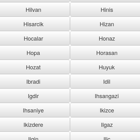
Hilvan
Hinis
Hisarcik
Hizan
Hocalar
Honaz
Hopa
Horasan
Hozat
Huyuk
Ibradi
Idil
Igdir
Ihsangazi
Ihsaniye
Ikizce
Ikizdere
Ilgaz
Ilgin
Ilic