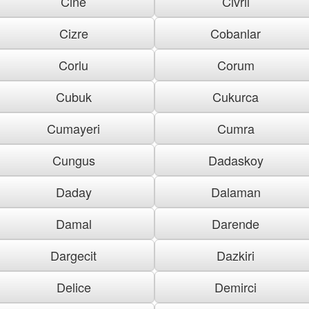
Cine
Civril
Cizre
Cobanlar
Corlu
Corum
Cubuk
Cukurca
Cumayeri
Cumra
Cungus
Dadaskoy
Daday
Dalaman
Damal
Darende
Dargecit
Dazkiri
Delice
Demirci