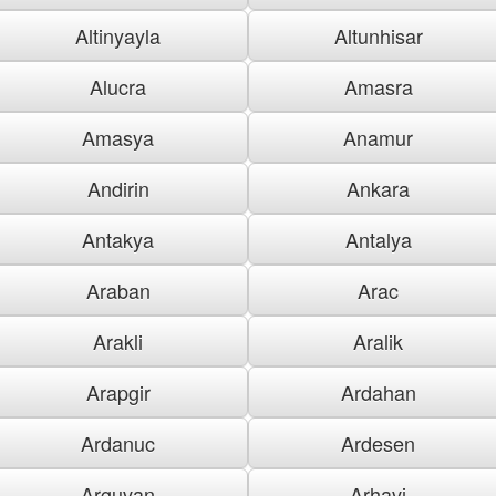
Altinyayla
Altunhisar
Alucra
Amasra
Amasya
Anamur
Andirin
Ankara
Antakya
Antalya
Araban
Arac
Arakli
Aralik
Arapgir
Ardahan
Ardanuc
Ardesen
Arguvan
Arhavi