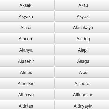
Akseki
Aksu
Akyaka
Akyazi
Alaca
Alacakaya
Alacam
Aladag
Alanya
Alapli
Alasehir
Aliaga
Almus
Alpu
Altinekin
Altinordu
Altinova
Altinoezue
Altintas
Altinyayla