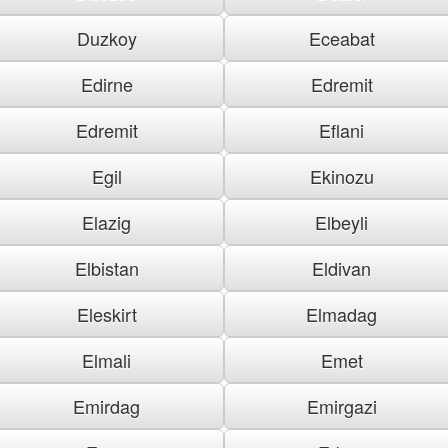
Duzkoy
Eceabat
Edirne
Edremit
Edremit
Eflani
Egil
Ekinozu
Elazig
Elbeyli
Elbistan
Eldivan
Eleskirt
Elmadag
Elmali
Emet
Emirdag
Emirgazi