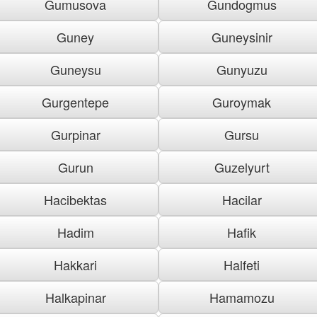
Gumusova
Gundogmus
Guney
Guneysinir
Guneysu
Gunyuzu
Gurgentepe
Guroymak
Gurpinar
Gursu
Gurun
Guzelyurt
Hacibektas
Hacilar
Hadim
Hafik
Hakkari
Halfeti
Halkapinar
Hamamozu