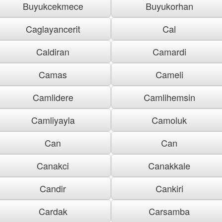
Buyukcekmece
Buyukorhan
Caglayancerit
Cal
Caldiran
Camardi
Camas
Cameli
Camlidere
Camlihemsin
Camliyayla
Camoluk
Can
Can
Canakci
Canakkale
Candir
Cankiri
Cardak
Carsamba