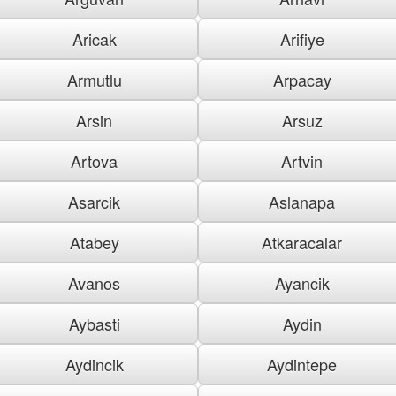
Aricak
Arifiye
Armutlu
Arpacay
Arsin
Arsuz
Artova
Artvin
Asarcik
Aslanapa
Atabey
Atkaracalar
Avanos
Ayancik
Aybasti
Aydin
Aydincik
Aydintepe