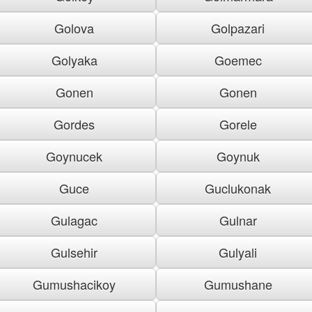
Golova
Golpazari
Golyaka
Goemec
Gonen
Gonen
Gordes
Gorele
Goynucek
Goynuk
Guce
Guclukonak
Gulagac
Gulnar
Gulsehir
Gulyali
Gumushacikoy
Gumushane