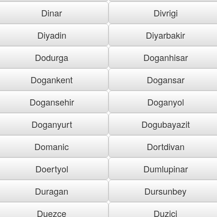
Dinar
Divrigi
Diyadin
Diyarbakir
Dodurga
Doganhisar
Dogankent
Dogansar
Dogansehir
Doganyol
Doganyurt
Dogubayazit
Domanic
Dortdivan
Doertyol
Dumlupinar
Duragan
Dursunbey
Duezce
Duzici