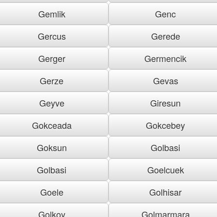
Gemlik
Genc
Gercus
Gerede
Gerger
Germencik
Gerze
Gevas
Geyve
Giresun
Gokceada
Gokcebey
Goksun
Golbasi
Golbasi
Goelcuek
Goele
Golhisar
Golkoy
Golmarmara